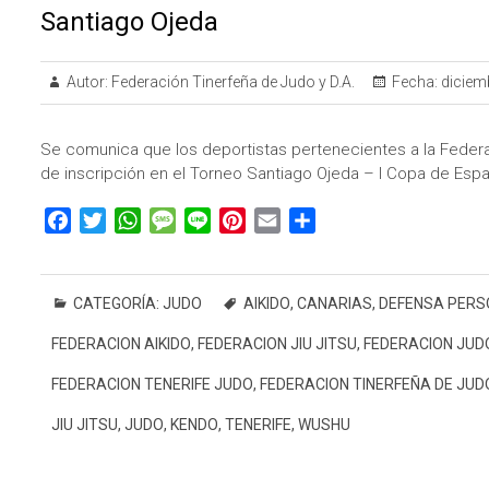
Santiago Ojeda
Autor:
Federación Tinerfeña de Judo y D.A.
Fecha:
diciemb
Se comunica que los deportistas pertenecientes a la Federa
de inscripción en el Torneo Santiago Ojeda – I Copa de Esp
F
T
W
M
L
P
E
C
a
w
h
e
i
i
m
o
c
i
a
s
n
n
a
m
e
t
t
s
e
t
i
p
CATEGORÍA:
JUDO
AIKIDO
,
CANARIAS
,
DEFENSA PERS
b
t
s
a
e
l
a
FEDERACION AIKIDO
,
FEDERACION JIU JITSU
,
FEDERACION JUD
o
e
A
g
r
r
o
r
p
e
e
t
FEDERACION TENERIFE JUDO
,
FEDERACION TINERFEÑA DE JUD
k
p
s
i
JIU JITSU
,
JUDO
,
KENDO
,
TENERIFE
,
WUSHU
t
r