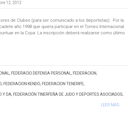
bre 12, 2012
tores de Clubes (para ser comunicado a los deportistas). Por la
adete año 1998 que quiera participar en el Torneo Internacional
puntuar en la Copa. La inscripción deberá realizarse como último
ONAL
,
FEDERACIO DEFENSA PERSONAL
,
FEDERACION
,
O
,
FEDERACION KENDO
,
FEDERACION TENERIFE
,
O Y DA
,
FEDERACIÓN TINERFEÑA DE JUDO Y DEPORTES ASOCIADOS
,
LEER MÁS