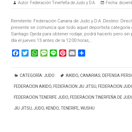
Autor:
Federación Tinerfeña de Judo y D.A.
Fecha:
diciem
Remitente: Federación Canaria de Judo y D.A. Destino: Direc
presente se comunica que todo aquel deportista categoría c
Santiago Ojeda para obtener rodaje, podrá hacerlo pero sin 
día el jueves 13 antes de la 12:00 horas,…
F
T
W
M
L
P
E
C
a
w
h
e
i
i
m
o
c
i
a
s
n
n
a
m
e
t
t
s
e
t
i
p
CATEGORÍA:
JUDO
AIKIDO
,
CANARIAS
,
DEFENSA PERS
b
t
s
a
e
l
a
FEDERACION AIKIDO
,
FEDERACION JIU JITSU
,
FEDERACION JUD
o
e
A
g
r
r
o
r
p
e
e
t
FEDERACION TENERIFE JUDO
,
FEDERACION TINERFEÑA DE JUD
k
p
s
i
JIU JITSU
,
JUDO
,
KENDO
,
TENERIFE
,
WUSHU
t
r