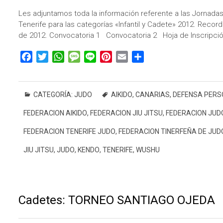
Les adjuntamos toda la información referente a las Jornadas
Tenerife para las categorías «Infantil y Cadete» 2012. Record
de 2012. Convocatoria 1 Convocatoria 2 Hoja de Inscrip
F
T
W
M
L
P
E
C
a
w
h
e
i
i
m
o
c
i
a
s
n
n
a
m
e
t
t
s
e
t
i
p
CATEGORÍA:
JUDO
AIKIDO
,
CANARIAS
,
DEFENSA PERS
b
t
s
a
e
l
a
FEDERACION AIKIDO
,
FEDERACION JIU JITSU
,
FEDERACION JUD
o
e
A
g
r
r
o
r
p
e
e
t
FEDERACION TENERIFE JUDO
,
FEDERACION TINERFEÑA DE JUD
k
p
s
i
JIU JITSU
,
JUDO
,
KENDO
,
TENERIFE
,
WUSHU
t
r
Cadetes: TORNEO SANTIAGO OJEDA