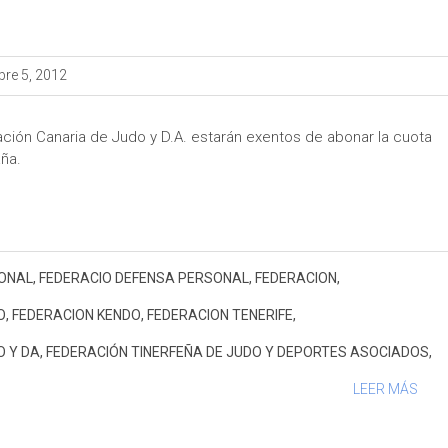
re 5, 2012
ción Canaria de Judo y D.A. estarán exentos de abonar la cuota
aña.
ONAL
,
FEDERACIO DEFENSA PERSONAL
,
FEDERACION
,
O
,
FEDERACION KENDO
,
FEDERACION TENERIFE
,
O Y DA
,
FEDERACIÓN TINERFEÑA DE JUDO Y DEPORTES ASOCIADOS
,
LEER MÁS