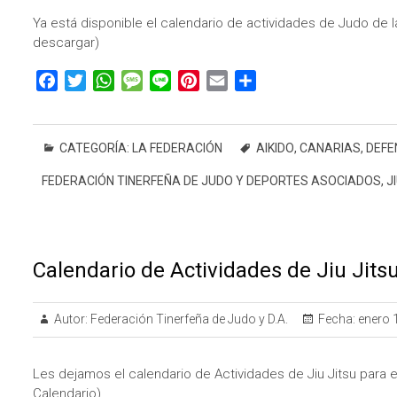
Ya está disponible el calendario de actividades de Judo de
descargar)
F
T
W
M
L
P
E
C
a
w
h
e
i
i
m
o
c
i
a
s
n
n
a
m
e
t
t
s
e
t
i
p
CATEGORÍA:
LA FEDERACIÓN
AIKIDO
,
CANARIAS
,
DEFE
b
t
s
a
e
l
a
FEDERACIÓN TINERFEÑA DE JUDO Y DEPORTES ASOCIADOS
,
J
o
e
A
g
r
r
o
r
p
e
e
t
k
p
s
i
t
r
Calendario de Actividades de Jiu Jits
Autor:
Federación Tinerfeña de Judo y D.A.
Fecha:
enero 
Les dejamos el calendario de Actividades de Jiu Jitsu para 
Calendario)