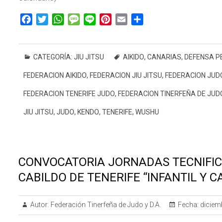
F
T
W
M
L
P
E
C
a
w
h
e
i
i
m
o
c
i
a
s
n
n
a
m
e
t
t
s
e
t
i
p
CATEGORÍA:
JIU JITSU
AIKIDO
,
CANARIAS
,
DEFENSA P
b
t
s
a
e
l
a
FEDERACION AIKIDO
,
FEDERACION JIU JITSU
,
FEDERACION JUD
o
e
A
g
r
r
o
r
p
e
e
t
FEDERACION TENERIFE JUDO
,
FEDERACION TINERFEÑA DE JUD
k
p
s
i
JIU JITSU
,
JUDO
,
KENDO
,
TENERIFE
,
WUSHU
t
r
CONVOCATORIA JORNADAS TECNIFIC
CABILDO DE TENERIFE “INFANTIL Y C
Autor:
Federación Tinerfeña de Judo y D.A.
Fecha:
diciem