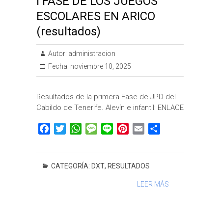
I FASE DE LOS JUEGOS
ESCOLARES EN ARICO
(resultados)
Autor:
administracion
Fecha:
noviembre 10, 2025
Resultados de la primera Fase de JPD del
Cabildo de Tenerife. Alevín e infantil: ENLACE
F
T
W
M
L
P
E
C
a
w
h
e
i
i
m
o
c
i
a
s
n
n
a
m
e
t
t
s
e
t
i
p
CATEGORÍA:
DXT
,
RESULTADOS
b
t
s
a
e
l
a
LEER MÁS
o
e
A
g
r
r
o
r
p
e
e
t
k
p
s
i