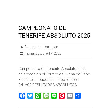
t
r
CAMPEONATO DE
TENERIFE ABSOLUTO 2025
Autor:
administracion
Fecha:
octubre 17, 2025
Campeonato de Tenerife Absoluto 2025,
celebrado en el Terrero de Lucha de Cabo
Blanco el sábado 27 de septiembre:
ENLACE RESULTADOS ABSOLUTOS
F
T
W
M
L
P
E
C
a
w
h
e
i
i
m
o
c
i
a
s
n
n
a
m