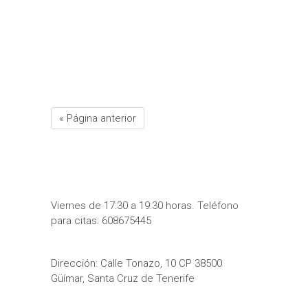
o
r
p
e
e
t
k
p
s
i
t
r
« Página anterior
Viernes de 17:30 a 19:30 horas. Teléfono
para citas: 608675445
Dirección: Calle Tonazo, 10 CP 38500
Güímar, Santa Cruz de Tenerife