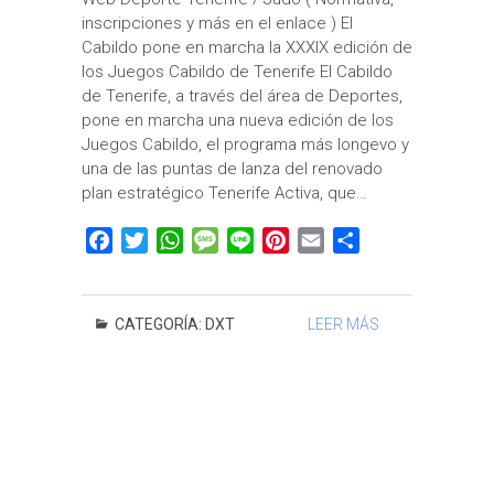
inscripciones y más en el enlace ) El
Cabildo pone en marcha la XXXIX edición de
los Juegos Cabildo de Tenerife El Cabildo
de Tenerife, a través del área de Deportes,
pone en marcha una nueva edición de los
Juegos Cabildo, el programa más longevo y
una de las puntas de lanza del renovado
plan estratégico Tenerife Activa, que…
F
T
W
M
L
P
E
C
a
w
h
e
i
i
m
o
c
i
a
s
n
n
a
m
e
t
t
s
e
t
i
p
CATEGORÍA:
DXT
LEER MÁS
b
t
s
a
e
l
a
o
e
A
g
r
r
o
r
p
e
e
t
k
p
s
i
t
r