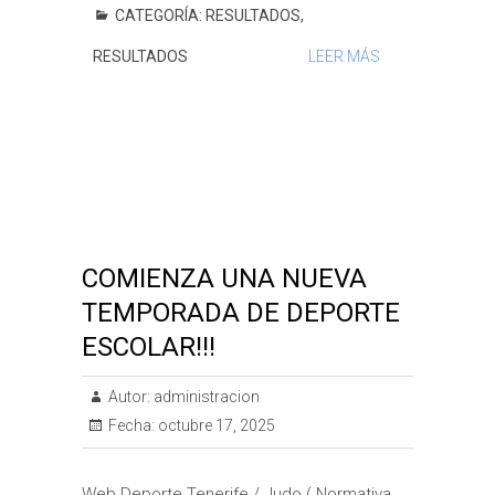
e
t
t
s
e
t
i
p
CATEGORÍA:
RESULTADOS
,
b
t
s
a
e
l
a
RESULTADOS
LEER MÁS
o
e
A
g
r
r
o
r
p
e
e
t
k
p
s
i
t
r
COMIENZA UNA NUEVA
TEMPORADA DE DEPORTE
ESCOLAR!!!
Autor:
administracion
Fecha:
octubre 17, 2025
Web Deporte Tenerife / Judo ( Normativa,