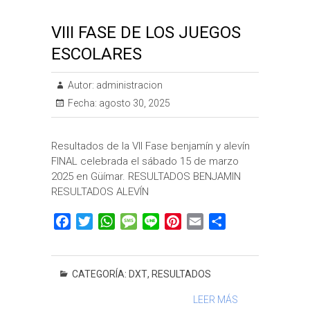
VIII FASE DE LOS JUEGOS
ESCOLARES
Autor:
administracion
Fecha:
agosto 30, 2025
Resultados de la VII Fase benjamín y alevín
FINAL celebrada el sábado 15 de marzo
2025 en Güímar. RESULTADOS BENJAMIN
RESULTADOS ALEVÍN
F
T
W
M
L
P
E
C
a
w
h
e
i
i
m
o
c
i
a
s
n
n
a
m
e
t
t
s
e
t
i
p
CATEGORÍA:
DXT
,
RESULTADOS
b
t
s
a
e
l
a
LEER MÁS
o
e
A
g
r
r