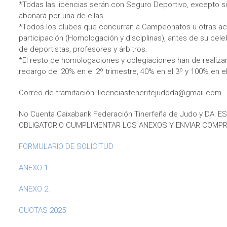
*Todas las licencias serán con Seguro Deportivo, excepto si 
abonará por una de ellas.
*Todos los clubes que concurran a Campeonatos u otras act
participación (Homologación y disciplinas), antes de su cel
de deportistas, profesores y árbitros.
*El resto de homologaciones y colegiaciones han de realiza
recargo del 20% en el 2º trimestre, 40% en el 3º y 100% en el
Correo de tramitación: licenciastenerifejudoda@gmail.com
No Cuenta Caixabank Federación Tinerfeña de Judo y DA: E
OBLIGATORIO CUMPLIMENTAR LOS ANEXOS Y ENVIAR COMP
FORMULARIO DE SOLICITUD
ANEXO 1
ANEXO 2
CUOTAS 2025