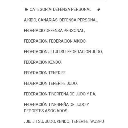
c
i
a
s
n
n
a
m
e
t
t
s
e
t
i
p
CATEGORÍA:
DEFENSA PERSONAL
b
t
s
a
e
l
a
AIKIDO
,
CANARIAS
,
DEFENSA PERSONAL
,
o
e
A
g
r
r
o
r
p
e
e
t
FEDERACIO DEFENSA PERSONAL
,
k
p
s
i
FEDERACION
,
FEDERACION AIKIDO
,
t
r
FEDERACION JIU JITSU
,
FEDERACION JUDO
,
FEDERACION KENDO
,
FEDERACION TENERIFE
,
FEDERACION TENERIFE JUDO
,
FEDERACION TINERFEÑA DE JUDO Y DA
,
FEDERACIÓN TINERFEÑA DE JUDO Y
DEPORTES ASOCIADOS
,
JIU JITSU
,
JUDO
,
KENDO
,
TENERIFE
,
WUSHU