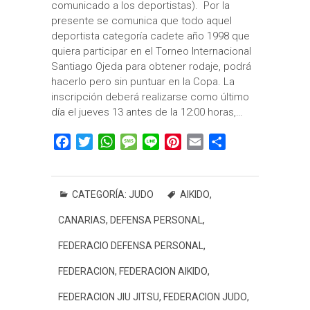
comunicado a los deportistas). Por la
presente se comunica que todo aquel
deportista categoría cadete año 1998 que
quiera participar en el Torneo Internacional
Santiago Ojeda para obtener rodaje, podrá
hacerlo pero sin puntuar en la Copa. La
inscripción deberá realizarse como último
día el jueves 13 antes de la 12:00 horas,…
F
T
W
M
L
P
E
C
a
w
h
e
i
i
m
o
c
i
a
s
n
n
a
m
e
t
t
s
e
t
i
p
CATEGORÍA:
JUDO
AIKIDO
,
b
t
s
a
e
l
a
CANARIAS
,
DEFENSA PERSONAL
,
o
e
A
g
r
r
o
r
p
e
e
t
FEDERACIO DEFENSA PERSONAL
,
k
p
s
i
FEDERACION
,
FEDERACION AIKIDO
,
t
r
FEDERACION JIU JITSU
,
FEDERACION JUDO
,