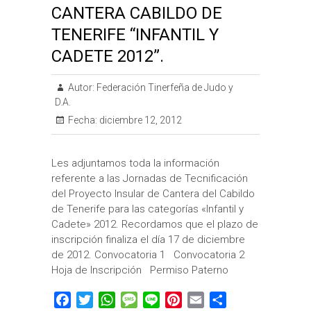
CANTERA CABILDO DE
TENERIFE “INFANTIL Y
CADETE 2012”.
Autor:
Federación Tinerfeña de Judo y
D.A.
Fecha:
diciembre 12, 2012
Les adjuntamos toda la información
referente a las Jornadas de Tecnificación
del Proyecto Insular de Cantera del Cabildo
de Tenerife para las categorías «Infantil y
Cadete» 2012. Recordamos que el plazo de
inscripción finaliza el día 17 de diciembre
de 2012. Convocatoria 1 Convocatoria 2
Hoja de Inscripción Permiso Paterno
F
T
W
M
L
P
E
C