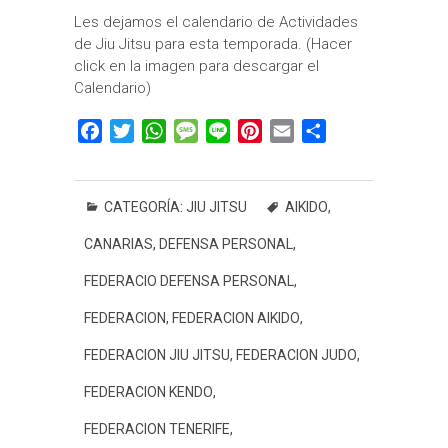
Les dejamos el calendario de Actividades
de Jiu Jitsu para esta temporada. (Hacer
click en la imagen para descargar el
Calendario)
F
T
W
M
L
P
E
C
a
w
h
e
i
i
m
o
c
i
a
s
n
n
a
m
e
t
t
s
e
t
i
p
CATEGORÍA:
JIU JITSU
AIKIDO
,
b
t
s
a
e
l
a
CANARIAS
,
DEFENSA PERSONAL
,
o
e
A
g
r
r
o
r
p
e
e
t
FEDERACIO DEFENSA PERSONAL
,
k
p
s
i
FEDERACION
,
FEDERACION AIKIDO
,
t
r
FEDERACION JIU JITSU
,
FEDERACION JUDO
,
FEDERACION KENDO
,
FEDERACION TENERIFE
,