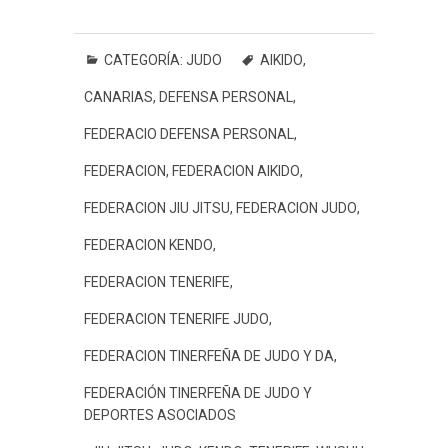
a
w
h
e
i
i
m
o
c
i
a
s
n
n
a
m
e
t
t
s
e
t
i
p
CATEGORÍA:
JUDO
AIKIDO
,
b
t
s
a
e
l
a
CANARIAS
,
DEFENSA PERSONAL
,
o
e
A
g
r
r
o
r
p
e
e
t
FEDERACIO DEFENSA PERSONAL
,
k
p
s
i
FEDERACION
,
FEDERACION AIKIDO
,
t
r
FEDERACION JIU JITSU
,
FEDERACION JUDO
,
FEDERACION KENDO
,
FEDERACION TENERIFE
,
FEDERACION TENERIFE JUDO
,
FEDERACION TINERFEÑA DE JUDO Y DA
,
FEDERACIÓN TINERFEÑA DE JUDO Y
DEPORTES ASOCIADOS