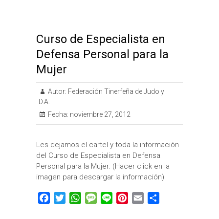
Curso de Especialista en
Defensa Personal para la
Mujer
Autor:
Federación Tinerfeña de Judo y
D.A.
Fecha:
noviembre 27, 2012
Les dejamos el cartel y toda la información
del Curso de Especialista en Defensa
Personal para la Mujer. (Hacer click en la
imagen para descargar la información)
F
T
W
M
L
P
E
C
a
w
h
e
i
i
m
o