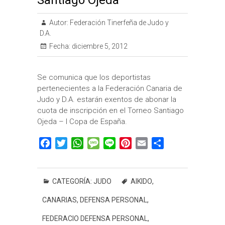
Santiago Ojeda
Autor:
Federación Tinerfeña de Judo y
D.A.
Fecha:
diciembre 5, 2012
Se comunica que los deportistas
pertenecientes a la Federación Canaria de
Judo y D.A. estarán exentos de abonar la
cuota de inscripción en el Torneo Santiago
Ojeda – I Copa de España.
F
T
W
M
L
P
E
C
a
w
h
e
i
i
m
o
c
i
a
s
n
n
a
m
e
t
t
s
e
t
i
p
CATEGORÍA:
JUDO
AIKIDO
,
b
t
s
a
e
l
a
CANARIAS
,
DEFENSA PERSONAL
,
o
e
A
g
r
r
o
r
p
e
e
t
FEDERACIO DEFENSA PERSONAL
,