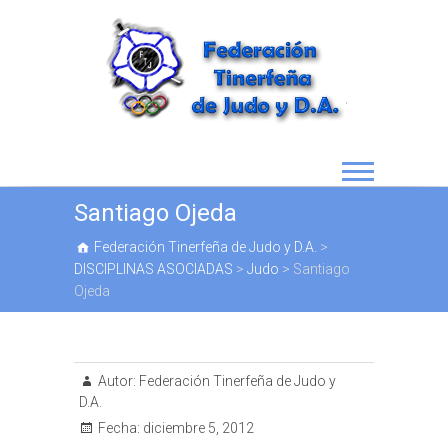
Santiago Ojeda
Federación Tinerfeña de Judo y D.A.
>
DISCIPLINAS ASOCIADAS
>
Judo
>
Santiago
Ojeda
Autor:
Federación Tinerfeña de Judo y
D.A.
Fecha:
diciembre 5, 2012