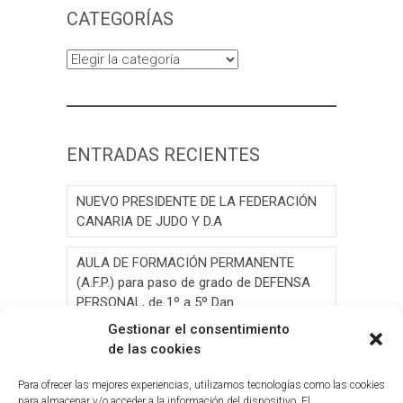
CATEGORÍAS
Categorías
ENTRADAS RECIENTES
NUEVO PRESIDENTE DE LA FEDERACIÓN
CANARIA DE JUDO Y D.A
AULA DE FORMACIÓN PERMANENTE
(A.F.P.) para paso de grado de DEFENSA
PERSONAL, de 1º a 5º Dan.
Gestionar el consentimiento
AULA DE FORMACIÓN PERMANENTE
de las cookies
(A.F.P.) para paso de grado de JUDO, de 1º
a 6º Dan y Exámen
Para ofrecer las mejores experiencias, utilizamos tecnologías como las cookies
para almacenar y/o acceder a la información del dispositivo. El