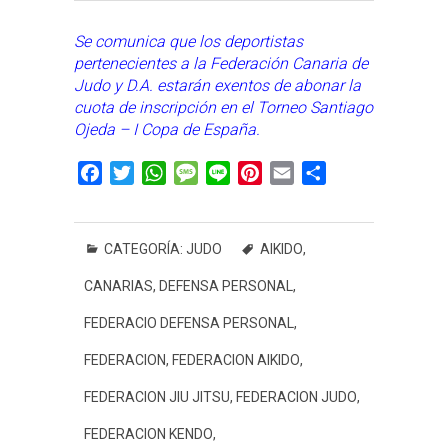
Se comunica que los deportistas
pertenecientes a la Federación Canaria de
Judo y D.A. estarán exentos de abonar la
cuota de inscripción en el Torneo Santiago
Ojeda – I Copa de España.
F
T
W
M
L
P
E
C
a
w
h
e
i
i
m
o
c
i
a
s
n
n
a
m
e
t
t
s
e
t
i
p
CATEGORÍA:
JUDO
AIKIDO
,
b
t
s
a
e
l
a
CANARIAS
,
DEFENSA PERSONAL
,
o
e
A
g
r
r
o
r
p
e
e
t
FEDERACIO DEFENSA PERSONAL
,
k
p
s
i
FEDERACION
,
FEDERACION AIKIDO
,
t
r
FEDERACION JIU JITSU
,
FEDERACION JUDO
,
FEDERACION KENDO
,