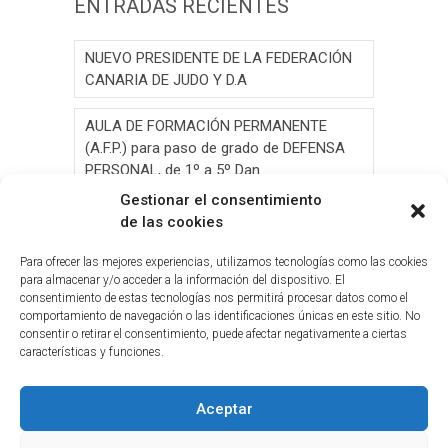
ENTRADAS RECIENTES
NUEVO PRESIDENTE DE LA FEDERACIÓN
CANARIA DE JUDO Y D.A
AULA DE FORMACIÓN PERMANENTE
(A.F.P.) para paso de grado de DEFENSA
PERSONAL, de 1º a 5º Dan.
Gestionar el consentimiento
AULA DE FORMACIÓN PERMANENTE
de las cookies
(A.F.P.) para paso de grado de JUDO, de 1º
a 6º Dan y Exámen
Para ofrecer las mejores experiencias, utilizamos tecnologías como las cookies
para almacenar y/o acceder a la información del dispositivo. El
consentimiento de estas tecnologías nos permitirá procesar datos como el
Convocatoria de Elecciones 2026
comportamiento de navegación o las identificaciones únicas en este sitio. No
consentir o retirar el consentimiento, puede afectar negativamente a ciertas
Circ.Curso y Reciclaje Tribunal Grado
características y funciones.
Judo(G.C.)28-05-2026(2026-05-19
Aceptar