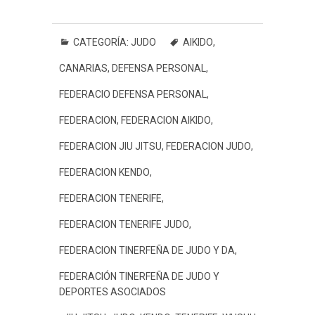
a
w
h
e
i
i
m
o
c
i
a
s
n
n
a
m
e
t
t
s
e
t
i
p
CATEGORÍA:
JUDO
AIKIDO
,
b
t
s
a
e
l
a
CANARIAS
,
DEFENSA PERSONAL
,
o
e
A
g
r
r
o
r
p
e
e
t
FEDERACIO DEFENSA PERSONAL
,
k
p
s
i
FEDERACION
,
FEDERACION AIKIDO
,
t
r
FEDERACION JIU JITSU
,
FEDERACION JUDO
,
FEDERACION KENDO
,
FEDERACION TENERIFE
,
FEDERACION TENERIFE JUDO
,
FEDERACION TINERFEÑA DE JUDO Y DA
,
FEDERACIÓN TINERFEÑA DE JUDO Y
DEPORTES ASOCIADOS