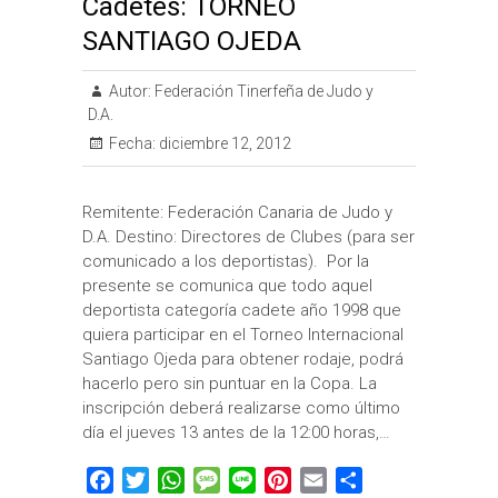
Cadetes: TORNEO
SANTIAGO OJEDA
Autor:
Federación Tinerfeña de Judo y
D.A.
Fecha:
diciembre 12, 2012
Remitente: Federación Canaria de Judo y
D.A. Destino: Directores de Clubes (para ser
comunicado a los deportistas). Por la
presente se comunica que todo aquel
deportista categoría cadete año 1998 que
quiera participar en el Torneo Internacional
Santiago Ojeda para obtener rodaje, podrá
hacerlo pero sin puntuar en la Copa. La
inscripción deberá realizarse como último
día el jueves 13 antes de la 12:00 horas,…
F
T
W
M
L
P
E
C