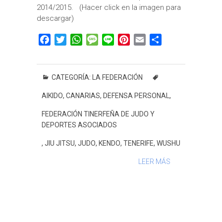
2014/2015. (Hacer click en la imagen para
descargar)
F
T
W
M
L
P
E
C
a
w
h
e
i
i
m
o
c
i
a
s
n
n
a
m
e
t
t
s
e
t
i
p
CATEGORÍA:
LA FEDERACIÓN
b
t
s
a
e
l
a
AIKIDO
,
CANARIAS
,
DEFENSA PERSONAL
,
o
e
A
g
r
r
o
r
p
e
e
t
FEDERACIÓN TINERFEÑA DE JUDO Y
k
p
s
i
DEPORTES ASOCIADOS
t
r
,
JIU JITSU
,
JUDO
,
KENDO
,
TENERIFE
,
WUSHU
LEER MÁS