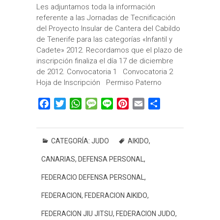
Les adjuntamos toda la información
referente a las Jornadas de Tecnificación
del Proyecto Insular de Cantera del Cabildo
de Tenerife para las categorías «Infantil y
Cadete» 2012. Recordamos que el plazo de
inscripción finaliza el día 17 de diciembre
de 2012. Convocatoria 1 Convocatoria 2
Hoja de Inscripción Permiso Paterno
F
T
W
M
L
P
E
C
a
w
h
e
i
i
m
o
c
i
a
s
n
n
a
m
e
t
t
s
e
t
i
p
CATEGORÍA:
JUDO
AIKIDO
,
b
t
s
a
e
l
a
CANARIAS
,
DEFENSA PERSONAL
,
o
e
A
g
r
r
o
r
p
e
e
t
FEDERACIO DEFENSA PERSONAL
,
k
p
s
i
FEDERACION
,
FEDERACION AIKIDO
,
t
r
FEDERACION JIU JITSU
,
FEDERACION JUDO
,