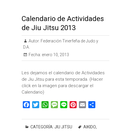
Calendario de Actividades
de Jiu Jitsu 2013
Autor:
Federación Tinerfeña de Judo y
D.A.
Fecha:
enero 10, 2013
Les dejamos el calendario de Actividades
de Jiu Jitsu para esta temporada. (Hacer
click en la imagen para descargar el
Calendario)
F
T
W
M
L
P
E
C
a
w
h
e
i
i
m
o
c
i
a
s
n
n
a
m
e
t
t
s
e
t
i
p
CATEGORÍA:
JIU JITSU
AIKIDO
,