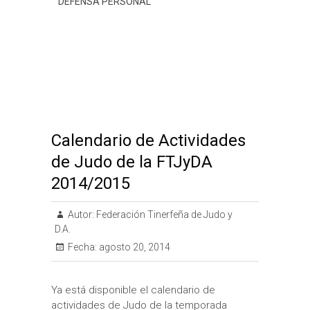
DEFENSA PERSONAL
k
p
s
i
t
r
Calendario de Actividades
de Judo de la FTJyDA
2014/2015
Autor:
Federación Tinerfeña de Judo y
D.A.
Fecha:
agosto 20, 2014
Ya está disponible el calendario de
actividades de Judo de la temporada