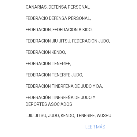
b
t
s
a
e
l
a
CANARIAS
,
DEFENSA PERSONAL
,
o
e
A
g
r
r
o
r
p
e
e
t
FEDERACIO DEFENSA PERSONAL
,
k
p
s
i
FEDERACION
,
FEDERACION AIKIDO
,
t
r
FEDERACION JIU JITSU
,
FEDERACION JUDO
,
FEDERACION KENDO
,
FEDERACION TENERIFE
,
FEDERACION TENERIFE JUDO
,
FEDERACION TINERFEÑA DE JUDO Y DA
,
FEDERACIÓN TINERFEÑA DE JUDO Y
DEPORTES ASOCIADOS
,
JIU JITSU
,
JUDO
,
KENDO
,
TENERIFE
,
WUSHU
LEER MÁS