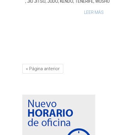
,
JIU JITSU
,
JUDO
,
KENDO
,
TENERIFE
,
WUSHU
LEER MÁS
« Página anterior