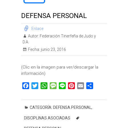
DEFENSA PERSONAL
Enlace
Autor:
Federación Tinerfeña de Judo y
D.A.
Fecha:
junio 23, 2016
(Clic en la imagen para ver/descargar la
información)
F
T
W
M
L
P
E
C
a
w
h
e
i
i
m
o
c
i
a
s
n
n
a
m
e
t
t
s
e
t
i
p
CATEGORÍA:
DEFENSA PERSONAL
,
b
t
s
a
e
l
a
DISCIPLINAS ASOCIADAS
o
e
A
g
r
r
o
r
p
e
e
t