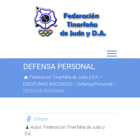
DEFENSA PERSONAL
Federación Tinerfeña de Judo y D.A.
>
DISCIPLINAS ASOCIADAS
>
Defensa Personal
>
DEFENSA PERSONAL
Enlace
Autor:
Federación Tinerfeña de Judo y
D.A.