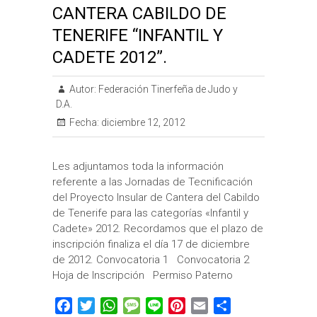
CANTERA CABILDO DE
TENERIFE “INFANTIL Y
CADETE 2012”.
Autor:
Federación Tinerfeña de Judo y
D.A.
Fecha:
diciembre 12, 2012
Les adjuntamos toda la información
referente a las Jornadas de Tecnificación
del Proyecto Insular de Cantera del Cabildo
de Tenerife para las categorías «Infantil y
Cadete» 2012. Recordamos que el plazo de
inscripción finaliza el día 17 de diciembre
de 2012. Convocatoria 1 Convocatoria 2
Hoja de Inscripción Permiso Paterno
F
T
W
M
L
P
E
C