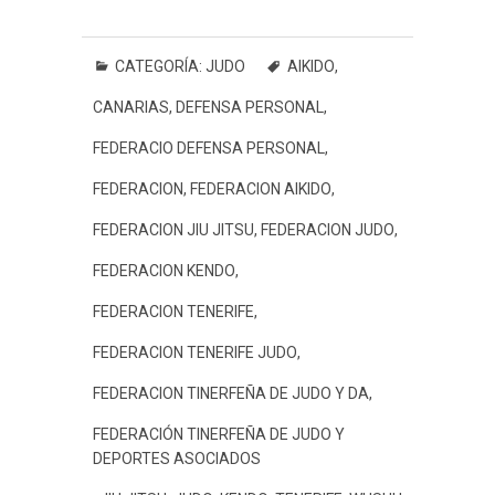
a
w
h
e
i
i
m
o
c
i
a
s
n
n
a
m
e
t
t
s
e
t
i
p
CATEGORÍA:
JUDO
AIKIDO
,
b
t
s
a
e
l
a
CANARIAS
,
DEFENSA PERSONAL
,
o
e
A
g
r
r
o
r
p
e
e
t
FEDERACIO DEFENSA PERSONAL
,
k
p
s
i
FEDERACION
,
FEDERACION AIKIDO
,
t
r
FEDERACION JIU JITSU
,
FEDERACION JUDO
,
FEDERACION KENDO
,
FEDERACION TENERIFE
,
FEDERACION TENERIFE JUDO
,
FEDERACION TINERFEÑA DE JUDO Y DA
,
FEDERACIÓN TINERFEÑA DE JUDO Y
DEPORTES ASOCIADOS