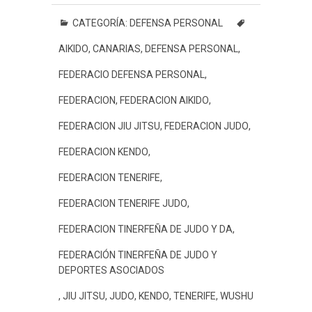
c
i
a
s
n
n
a
m
e
t
t
s
e
t
i
p
CATEGORÍA:
DEFENSA PERSONAL
b
t
s
a
e
l
a
AIKIDO
,
CANARIAS
,
DEFENSA PERSONAL
,
o
e
A
g
r
r
o
r
p
e
e
t
FEDERACIO DEFENSA PERSONAL
,
k
p
s
i
FEDERACION
,
FEDERACION AIKIDO
,
t
r
FEDERACION JIU JITSU
,
FEDERACION JUDO
,
FEDERACION KENDO
,
FEDERACION TENERIFE
,
FEDERACION TENERIFE JUDO
,
FEDERACION TINERFEÑA DE JUDO Y DA
,
FEDERACIÓN TINERFEÑA DE JUDO Y
DEPORTES ASOCIADOS
,
JIU JITSU
,
JUDO
,
KENDO
,
TENERIFE
,
WUSHU