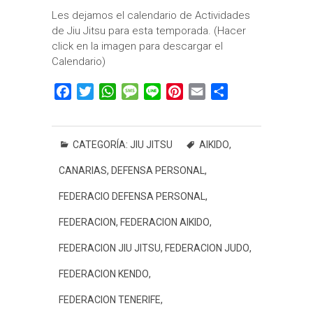
Les dejamos el calendario de Actividades
de Jiu Jitsu para esta temporada. (Hacer
click en la imagen para descargar el
Calendario)
F
T
W
M
L
P
E
C
a
w
h
e
i
i
m
o
c
i
a
s
n
n
a
m
e
t
t
s
e
t
i
p
CATEGORÍA:
JIU JITSU
AIKIDO
,
b
t
s
a
e
l
a
CANARIAS
,
DEFENSA PERSONAL
,
o
e
A
g
r
r
o
r
p
e
e
t
FEDERACIO DEFENSA PERSONAL
,
k
p
s
i
FEDERACION
,
FEDERACION AIKIDO
,
t
r
FEDERACION JIU JITSU
,
FEDERACION JUDO
,
FEDERACION KENDO
,
FEDERACION TENERIFE
,