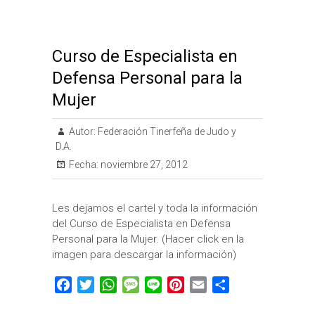
Curso de Especialista en
Defensa Personal para la
Mujer
Autor:
Federación Tinerfeña de Judo y
D.A.
Fecha:
noviembre 27, 2012
Les dejamos el cartel y toda la información
del Curso de Especialista en Defensa
Personal para la Mujer. (Hacer click en la
imagen para descargar la información)
F
T
W
M
L
P
E
C
a
w
h
e
i
i
m
o