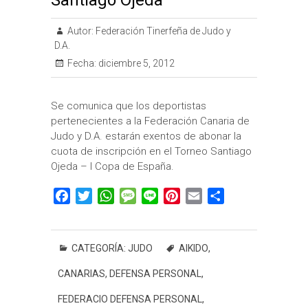
Santiago Ojeda
Autor:
Federación Tinerfeña de Judo y
D.A.
Fecha:
diciembre 5, 2012
Se comunica que los deportistas
pertenecientes a la Federación Canaria de
Judo y D.A. estarán exentos de abonar la
cuota de inscripción en el Torneo Santiago
Ojeda – I Copa de España.
F
T
W
M
L
P
E
C
a
w
h
e
i
i
m
o
c
i
a
s
n
n
a
m
e
t
t
s
e
t
i
p
CATEGORÍA:
JUDO
AIKIDO
,
b
t
s
a
e
l
a
CANARIAS
,
DEFENSA PERSONAL
,
o
e
A
g
r
r
o
r
p
e
e
t
FEDERACIO DEFENSA PERSONAL
,