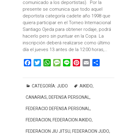
comunicado a los deportistas). Por la
presente se comunica que todo aquel
deportista categoría cadete año 1998 que
quiera participar en el Torneo Internacional
Santiago Ojeda para obtener rodaje, podrá
hacerlo pero sin puntuar en la Copa. La
inscripción deberá realizarse como último
día el jueves 13 antes de la 12:00 horas,…
F
T
W
M
L
P
E
C
a
w
h
e
i
i
m
o
c
i
a
s
n
n
a
m
e
t
t
s
e
t
i
p
CATEGORÍA:
JUDO
AIKIDO
,
b
t
s
a
e
l
a
CANARIAS
,
DEFENSA PERSONAL
,
o
e
A
g
r
r
o
r
p
e
e
t
FEDERACIO DEFENSA PERSONAL
,
k
p
s
i
FEDERACION
,
FEDERACION AIKIDO
,
t
r
FEDERACION JIU JITSU
,
FEDERACION JUDO
,