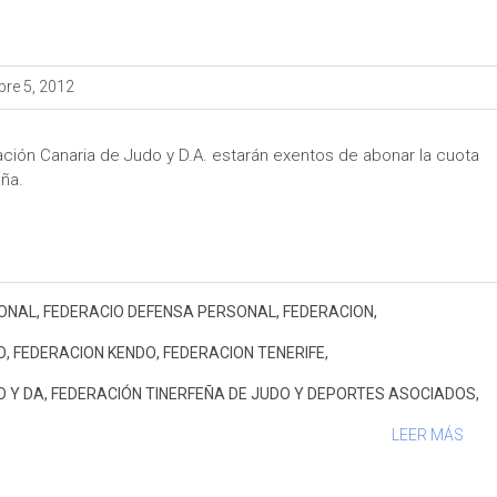
re 5, 2012
ción Canaria de Judo y D.A. estarán exentos de abonar la cuota
aña.
ONAL
,
FEDERACIO DEFENSA PERSONAL
,
FEDERACION
,
O
,
FEDERACION KENDO
,
FEDERACION TENERIFE
,
O Y DA
,
FEDERACIÓN TINERFEÑA DE JUDO Y DEPORTES ASOCIADOS
,
LEER MÁS