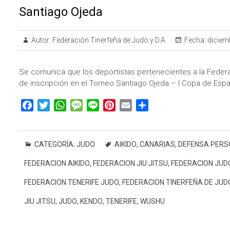
Santiago Ojeda
Autor:
Federación Tinerfeña de Judo y D.A.
Fecha:
diciemb
Se comunica que los deportistas pertenecientes a la Federa
de inscripción en el Torneo Santiago Ojeda – I Copa de Esp
F
T
W
M
L
P
E
C
a
w
h
e
i
i
m
o
c
i
a
s
n
n
a
m
e
t
t
s
e
t
i
p
CATEGORÍA:
JUDO
AIKIDO
,
CANARIAS
,
DEFENSA PERS
b
t
s
a
e
l
a
FEDERACION AIKIDO
,
FEDERACION JIU JITSU
,
FEDERACION JUD
o
e
A
g
r
r
o
r
p
e
e
t
FEDERACION TENERIFE JUDO
,
FEDERACION TINERFEÑA DE JUD
k
p
s
i
JIU JITSU
,
JUDO
,
KENDO
,
TENERIFE
,
WUSHU
t
r