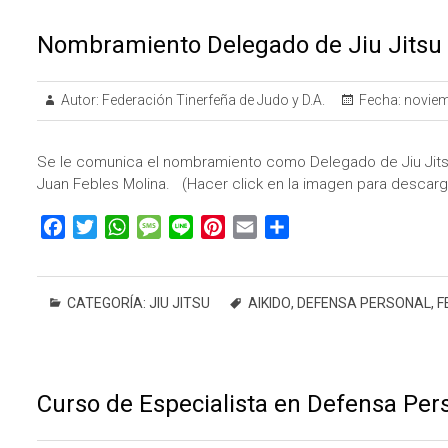
Nombramiento Delegado de Jiu Jitsu
Autor:
Federación Tinerfeña de Judo y D.A.
Fecha:
noviem
Se le comunica el nombramiento como Delegado de Jiu Jitsu 
Juan Febles Molina. (Hacer click en la imagen para descar
F
T
W
M
L
P
E
C
a
w
h
e
i
i
m
o
c
i
a
s
n
n
a
m
e
t
t
s
e
t
i
p
CATEGORÍA:
JIU JITSU
AIKIDO
,
DEFENSA PERSONAL
,
F
b
t
s
a
e
l
a
o
e
A
g
r
r
o
r
p
e
e
t
k
p
s
i
Curso de Especialista en Defensa Pers
t
r