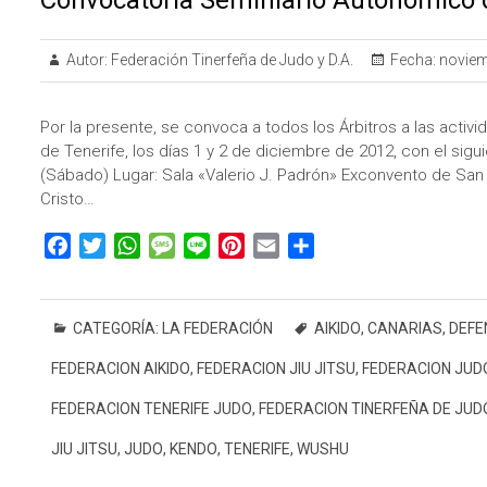
Autor:
Federación Tinerfeña de Judo y D.A.
Fecha:
noviem
Por la presente, se convoca a todos los Árbitros a las acti
de Tenerife, los días 1 y 2 de diciembre de 2012, con el sig
(Sábado) Lugar: Sala «Valerio J. Padrón» Exconvento de San A
Cristo…
F
T
W
M
L
P
E
C
a
w
h
e
i
i
m
o
c
i
a
s
n
n
a
m
e
t
t
s
e
t
i
p
CATEGORÍA:
LA FEDERACIÓN
AIKIDO
,
CANARIAS
,
DEFE
b
t
s
a
e
l
a
FEDERACION AIKIDO
,
FEDERACION JIU JITSU
,
FEDERACION JUD
o
e
A
g
r
r
o
r
p
e
e
t
FEDERACION TENERIFE JUDO
,
FEDERACION TINERFEÑA DE JUD
k
p
s
i
JIU JITSU
,
JUDO
,
KENDO
,
TENERIFE
,
WUSHU
t
r