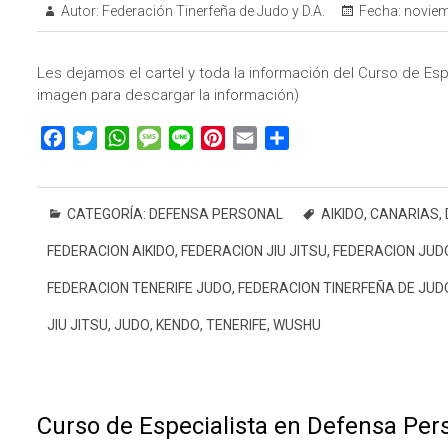
Autor:
Federación Tinerfeña de Judo y D.A.
Fecha:
noviem
Les dejamos el cartel y toda la información del Curso de Espe
imagen para descargar la información)
F
T
W
M
L
P
E
C
a
w
h
e
i
i
m
o
c
i
a
s
n
n
a
m
e
t
t
s
e
t
i
p
CATEGORÍA:
DEFENSA PERSONAL
AIKIDO
,
CANARIAS
,
b
t
s
a
e
l
a
FEDERACION AIKIDO
,
FEDERACION JIU JITSU
,
FEDERACION JUD
o
e
A
g
r
r
o
r
p
e
e
t
FEDERACION TENERIFE JUDO
,
FEDERACION TINERFEÑA DE JUD
k
p
s
i
JIU JITSU
,
JUDO
,
KENDO
,
TENERIFE
,
WUSHU
t
r
Curso de Especialista en Defensa Pers