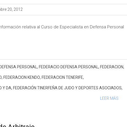
bre 20, 2012
nformación relativa al Curso de Especialista en Defensa Personal
DEFENSA PERSONAL
,
FEDERACIO DEFENSA PERSONAL
,
FEDERACION
,
O
,
FEDERACION KENDO
,
FEDERACION TENERIFE
,
O Y DA
,
FEDERACIÓN TINERFEÑA DE JUDO Y DEPORTES ASOCIADOS
,
LEER MÁS
e Arbitraje