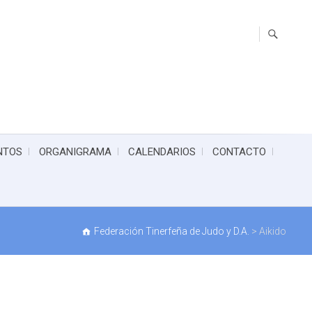
NTOS
ORGANIGRAMA
CALENDARIOS
CONTACTO
Federación Tinerfeña de Judo y D.A.
>
Aikido