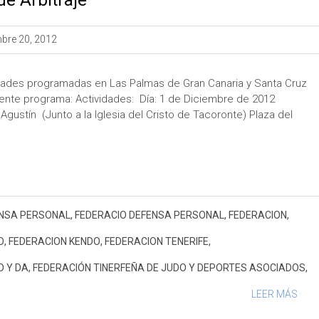
bre 20, 2012
vidades programadas en Las Palmas de Gran Canaria y Santa Cruz
uiente programa: Actividades: Día: 1 de Diciembre de 2012
gustín (Junto a la Iglesia del Cristo de Tacoronte) Plaza del
NSA PERSONAL
,
FEDERACIO DEFENSA PERSONAL
,
FEDERACION
,
O
,
FEDERACION KENDO
,
FEDERACION TENERIFE
,
O Y DA
,
FEDERACIÓN TINERFEÑA DE JUDO Y DEPORTES ASOCIADOS
,
LEER MÁS