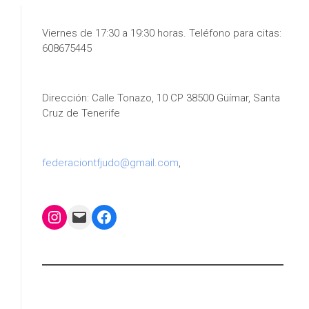
Viernes de 17:30 a 19:30 horas. Teléfono para citas:
608675445
Dirección: Calle Tonazo, 10 CP 38500 Güímar, Santa
Cruz de Tenerife
federaciontfjudo@gmail.com
,
Instagram
Mail
Facebook