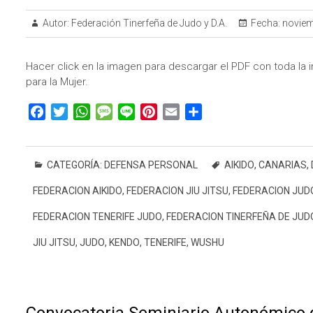
Autor:
Federación Tinerfeña de Judo y D.A.
Fecha:
noviem
Hacer click en la imagen para descargar el PDF con toda la i
para la Mujer.
F
T
W
M
L
P
E
C
a
w
h
e
i
i
m
o
c
i
a
s
n
n
a
m
e
t
t
s
e
t
i
p
CATEGORÍA:
DEFENSA PERSONAL
AIKIDO
,
CANARIAS
,
b
t
s
a
e
l
a
FEDERACION AIKIDO
,
FEDERACION JIU JITSU
,
FEDERACION JUD
o
e
A
g
r
r
o
r
p
e
e
t
FEDERACION TENERIFE JUDO
,
FEDERACION TINERFEÑA DE JUD
k
p
s
i
JIU JITSU
,
JUDO
,
KENDO
,
TENERIFE
,
WUSHU
t
r
Convocatoria Seminiario Autonómico d