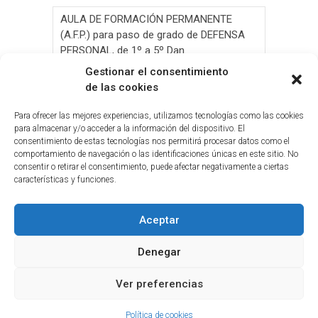
AULA DE FORMACIÓN PERMANENTE
(A.F.P.) para paso de grado de DEFENSA
PERSONAL, de 1º a 5º Dan.
Gestionar el consentimiento
AULA DE FORMACIÓN PERMANENTE
de las cookies
(A.F.P.) para paso de grado de JUDO, de 1º
a 6º Dan y Exámen
Para ofrecer las mejores experiencias, utilizamos tecnologías como las cookies
para almacenar y/o acceder a la información del dispositivo. El
consentimiento de estas tecnologías nos permitirá procesar datos como el
Convocatoria de Elecciones 2026
comportamiento de navegación o las identificaciones únicas en este sitio. No
consentir o retirar el consentimiento, puede afectar negativamente a ciertas
Circ.Curso y Reciclaje Tribunal Grado
características y funciones.
Judo(G.C.)28-05-2026(2026-05-19
Aceptar
Denegar
Ver preferencias
© 2026
Federación Tinerfeña de Judo y D.A.
|
Sitio web desarrollado por
Orion Street
Política de cookies