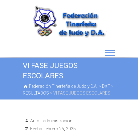
VI FASE JUEGOS
ESCOLARES
Federación Tinerfeña de Judo y D.A.
>
DXT
>
RESULTADOS
>
VI FASE JUEGOS ESCOLARES
Autor:
administracion
Fecha:
febrero 25, 2025