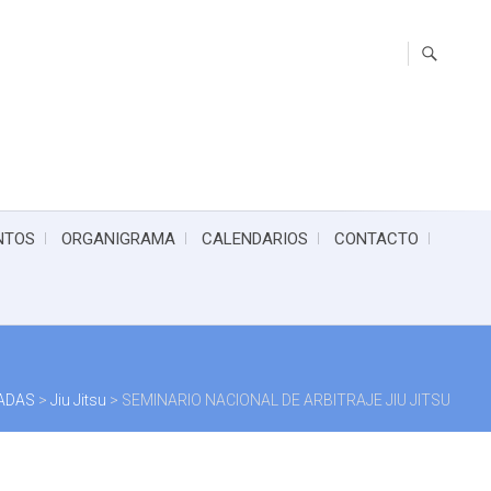
NTOS
ORGANIGRAMA
CALENDARIOS
CONTACTO
IADAS
>
Jiu Jitsu
>
SEMINARIO NACIONAL DE ARBITRAJE JIU JITSU