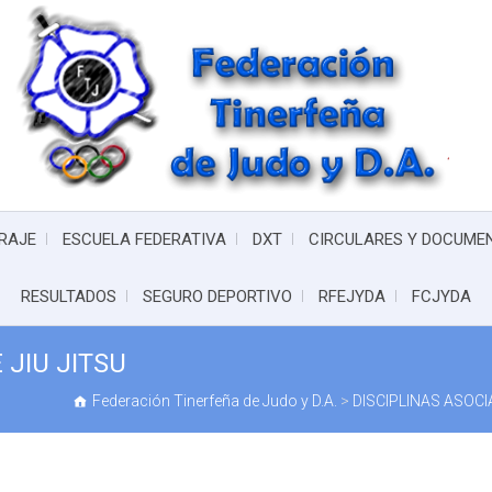
RAJE
ESCUELA FEDERATIVA
DXT
CIRCULARES Y DOCUME
RESULTADOS
SEGURO DEPORTIVO
RFEJYDA
FCJYDA
JIU JITSU
Federación Tinerfeña de Judo y D.A.
>
DISCIPLINAS ASOC