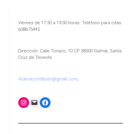
Viernes de 17:30 a 19:30 horas. Teléfono para citas:
608675445
Dirección: Calle Tonazo, 10 CP 38500 Güímar, Santa
Cruz de Tenerife
federaciontfjudo@gmail.com
,
Instagram
Mail
Facebook