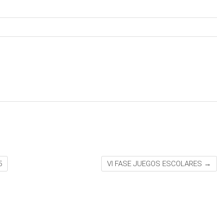
5
VI FASE JUEGOS ESCOLARES
→