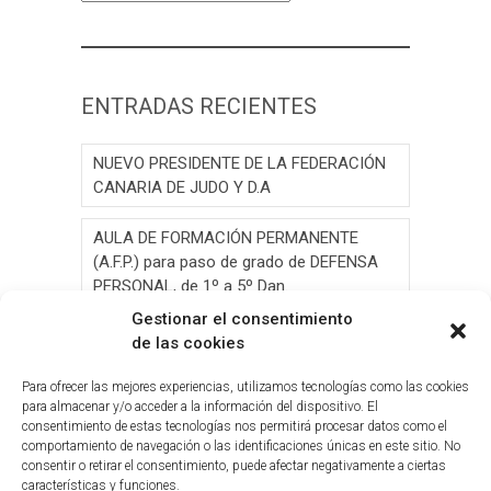
ENTRADAS RECIENTES
NUEVO PRESIDENTE DE LA FEDERACIÓN
CANARIA DE JUDO Y D.A
AULA DE FORMACIÓN PERMANENTE
(A.F.P.) para paso de grado de DEFENSA
PERSONAL, de 1º a 5º Dan.
Gestionar el consentimiento
AULA DE FORMACIÓN PERMANENTE
de las cookies
(A.F.P.) para paso de grado de JUDO, de 1º
a 6º Dan y Exámen
Para ofrecer las mejores experiencias, utilizamos tecnologías como las cookies
para almacenar y/o acceder a la información del dispositivo. El
consentimiento de estas tecnologías nos permitirá procesar datos como el
Convocatoria de Elecciones 2026
comportamiento de navegación o las identificaciones únicas en este sitio. No
consentir o retirar el consentimiento, puede afectar negativamente a ciertas
Circ.Curso y Reciclaje Tribunal Grado
características y funciones.