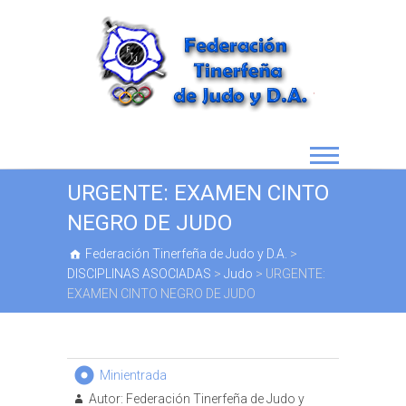
URGENTE: EXAMEN CINTO
NEGRO DE JUDO
Federación Tinerfeña de Judo y D.A.
>
DISCIPLINAS ASOCIADAS
>
Judo
>
URGENTE:
EXAMEN CINTO NEGRO DE JUDO
Minientrada
Autor:
Federación Tinerfeña de Judo y