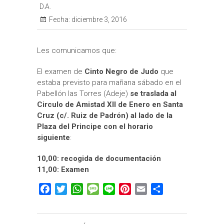
D.A.
Fecha:
diciembre 3, 2016
Les comunicamos que:
El examen de
Cinto Negro de Judo
que
estaba previsto para mañana sábado en el
Pabellón las Torres (Adeje)
se traslada al
Circulo de Amistad XII de Enero en Santa
Cruz (c/. Ruiz de Padrón) al lado de la
Plaza del Principe con el horario
siguiente
:
10,00: recogida de documentación
11,00: Examen
F
T
W
M
L
P
E
C
a
w
h
e
i
i
m
o
c
i
a
s
n
n
a
m