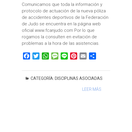
Comunicamos que toda la información y
protocolo de actuación de la nueva póliza
de accidentes deportivos de la Federación
de Judo se encuentra en la página web
oficial www.fcanjudo.com Por lo que
rogamos la consulten en evitación de
problemas a la hora de las asistencias.
F
T
W
M
L
P
E
C
a
w
h
e
i
i
m
o
c
i
a
s
n
n
a
m
e
t
t
s
e
t
i
p
CATEGORÍA:
DISCIPLINAS ASOCIADAS
b
t
s
a
e
l
a
LEER MÁS
o
e
A
g
r
r
o
r
p
e
e
t
k
p
s
i
t
r