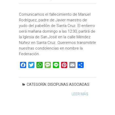
Comunicamos el fallecimiento de Manuel
Rodríguez, padre de Javier maestro de
yudo del pabellón de Santa Cruz. El entierro
será mañana domingo a las 12:30, partirá de
la Iglesia de San José en la calle Méndez
Núñez en Santa Cruz. Queremos transmitirle
nuestras condolencias en nombre la
Federación.
F
T
W
M
L
P
E
C
a
w
h
e
i
i
m
o
c
i
a
s
n
n
a
m
e
t
t
s
e
t
i
p
CATEGORÍA:
DISCIPLINAS ASOCIADAS
b
t
s
a
e
l
a
LEER MÁS
o
e
A
g
r
r
o
r
p
e
e
t
k
p
s
i
t
r