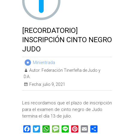
[RECORDATORIO]
INSCRIPCIÓN CINTO NEGRO
JUDO
Minientrada
Autor:
Federación Tinerfeña de Judo y
D.A.
Fecha:
julio 9, 2021
Les recordamos que el plazo de inscripción
para el examen de cinto negro de Judo
termina el día 13 de julio.
F
T
W
M
L
P
E
C