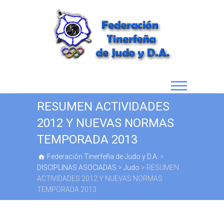
RESUMEN ACTIVIDADES
2012 Y NUEVAS NORMAS
TEMPORADA 2013
Federación Tinerfeña de Judo y D.A.
>
DISCIPLINAS ASOCIADAS
>
Judo
>
RESUMEN
ACTIVIDADES 2012 Y NUEVAS NORMAS
TEMPORADA 2013