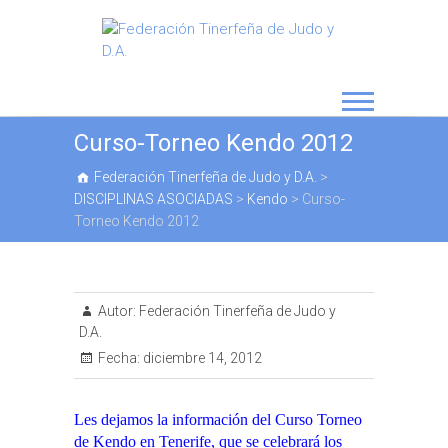
Curso-Torneo Kendo 2012
Federación Tinerfeña de Judo y D.A.
>
DISCIPLINAS ASOCIADAS
>
Kendo
>
Curso-
Torneo Kendo 2012
Autor:
Federación Tinerfeña de Judo y
D.A.
Fecha:
diciembre 14, 2012
Les dejamos la información del Curso Torneo
de Kendo en Tenerife, que se celebrará los