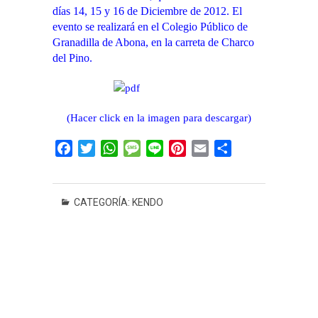
días 14, 15 y 16 de Diciembre de 2012. El
evento se realizará en el Colegio Público de
Granadilla de Abona, en la carreta de Charco
del Pino.
(Hacer click en la imagen para descargar)
F
T
W
M
L
P
E
C
a
w
h
e
i
i
m
o
c
i
a
s
n
n
a
m
e
t
t
s
e
t
i
p
CATEGORÍA:
KENDO
b
t
s
a
e
l
a
o
e
A
g
r
r
o
r
p
e
e
t
k
p
s
i
t
r