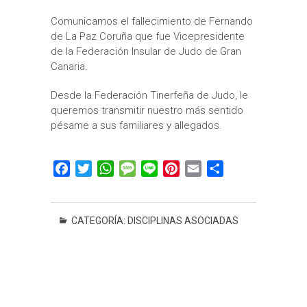
Comunicamos el fallecimiento de Fernando
de La Paz Coruña que fue Vicepresidente
de la Federación Insular de Judo de Gran
Canaria.
Desde la Federación Tinerfeña de Judo, le
queremos transmitir nuestro más sentido
pésame a sus familiares y allegados.
F
T
W
M
L
P
E
C
a
w
h
e
i
i
m
o
c
i
a
s
n
n
a
m
e
t
t
s
e
t
i
p
CATEGORÍA:
DISCIPLINAS ASOCIADAS
b
t
s
a
e
l
a
o
e
A
g
r
r
o
r
p
e
e
t
k
p
s
i
t
r