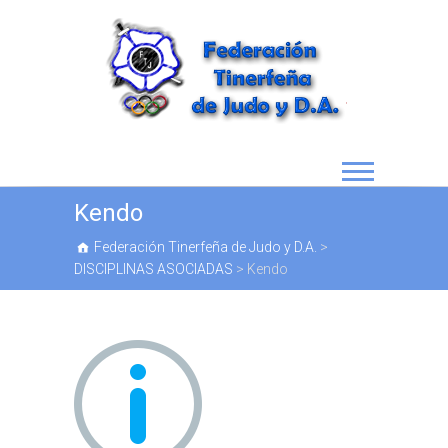
Kendo
Federación Tinerfeña de Judo y D.A.
>
DISCIPLINAS ASOCIADAS
>
Kendo