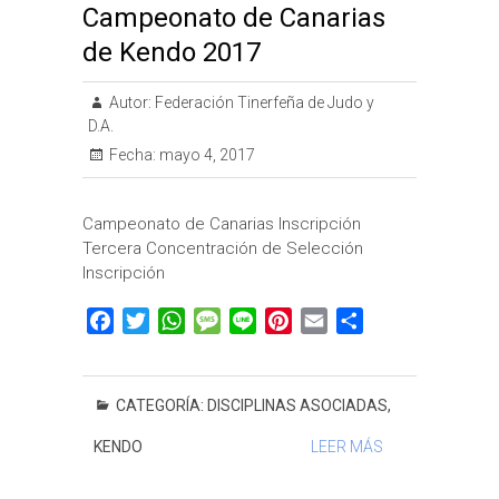
Campeonato de Canarias
de Kendo 2017
Autor:
Federación Tinerfeña de Judo y
D.A.
Fecha:
mayo 4, 2017
Campeonato de Canarias Inscripción
Tercera Concentración de Selección
Inscripción
F
T
W
M
L
P
E
C
a
w
h
e
i
i
m
o
c
i
a
s
n
n
a
m
e
t
t
s
e
t
i
p
CATEGORÍA:
DISCIPLINAS ASOCIADAS
,
b
t
s
a
e
l
a
KENDO
LEER MÁS
o
e
A
g
r
r
o
r
p
e
e
t