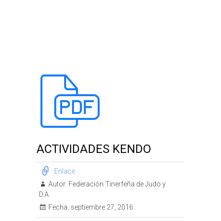
k
p
s
i
t
r
ACTIVIDADES KENDO
Enlace
Autor:
Federación Tinerfeña de Judo y
D.A.
Fecha:
septiembre 27, 2016