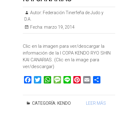
Autor:
Federación Tinerfeña de Judo y
D.A.
Fecha:
marzo 19, 2014
Clic en la imagen para ver/descargar la
información de la I COPA KENDO RYO SHIN
KAI CANARIAS. (Clic en la image para
ver/descargar)
F
T
W
M
L
P
E
C
a
w
h
e
i
i
m
o
c
i
a
s
n
n
a
m
e
t
t
s
e
t
i
p
CATEGORÍA:
KENDO
LEER MÁS
b
t
s
a
e
l
a
o
e
A
g
r
r
o
r
p
e
e
t
k
p
s
i