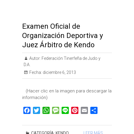
t
r
Examen Oficial de
Organización Deportiva y
Juez Árbitro de Kendo
Autor:
Federación Tinerfeña de Judo y
D.A.
Fecha:
diciembre 6, 2013
(Hacer clic en la imagen para descargar la
información)
F
T
W
M
L
P
E
C
a
w
h
e
i
i
m
o
c
i
a
s
n
n
a
m
e
t
t
s
e
t
i
p
CATEGORÍA:
KENDO
LEER MÁS