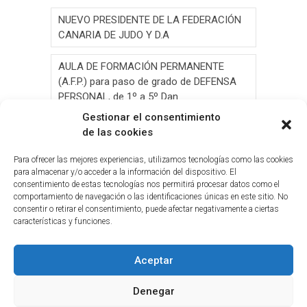
NUEVO PRESIDENTE DE LA FEDERACIÓN
CANARIA DE JUDO Y D.A
AULA DE FORMACIÓN PERMANENTE
(A.F.P.) para paso de grado de DEFENSA
PERSONAL, de 1º a 5º Dan.
Gestionar el consentimiento
AULA DE FORMACIÓN PERMANENTE
de las cookies
(A.F.P.) para paso de grado de JUDO, de 1º
a 6º Dan y Exámen
Para ofrecer las mejores experiencias, utilizamos tecnologías como las cookies
para almacenar y/o acceder a la información del dispositivo. El
consentimiento de estas tecnologías nos permitirá procesar datos como el
Convocatoria de Elecciones 2026
comportamiento de navegación o las identificaciones únicas en este sitio. No
consentir o retirar el consentimiento, puede afectar negativamente a ciertas
Circ.Curso y Reciclaje Tribunal Grado
características y funciones.
Judo(G.C.)28-05-2026(2026-05-19
Aceptar
Denegar