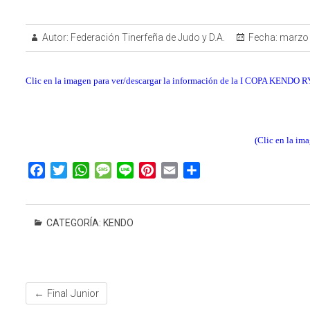
Autor:
Federación Tinerfeña de Judo y D.A.
Fecha:
marzo 
Clic en la imagen para ver/descargar la información de la I COPA KEND
(Clic en la ima
F
T
W
M
L
P
E
C
a
w
h
e
i
i
m
o
c
i
a
s
n
n
a
m
e
t
t
s
e
t
i
p
CATEGORÍA:
KENDO
b
t
s
a
e
l
a
o
e
A
g
r
r
o
r
p
e
e
t
k
p
s
i
←
Final Junior
t
r