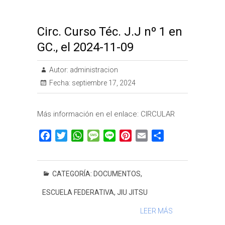
Circ. Curso Téc. J.J nº 1 en
GC., el 2024-11-09
Autor:
administracion
Fecha:
septiembre 17, 2024
Más información en el enlace: CIRCULAR
F
T
W
M
L
P
E
C
a
w
h
e
i
i
m
o
c
i
a
s
n
n
a
m
e
t
t
s
e
t
i
p
CATEGORÍA:
DOCUMENTOS
,
b
t
s
a
e
l
a
ESCUELA FEDERATIVA
,
JIU JITSU
o
e
A
g
r
r
o
r
p
e
e
t
LEER MÁS
k
p
s
i