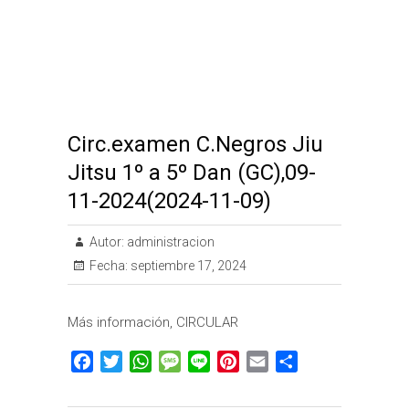
t
r
Circ.examen C.Negros Jiu
Jitsu 1º a 5º Dan (GC),09-
11-2024(2024-11-09)
Autor:
administracion
Fecha:
septiembre 17, 2024
Más información, CIRCULAR
F
T
W
M
L
P
E
C
a
w
h
e
i
i
m
o
c
i
a
s
n
n
a
m