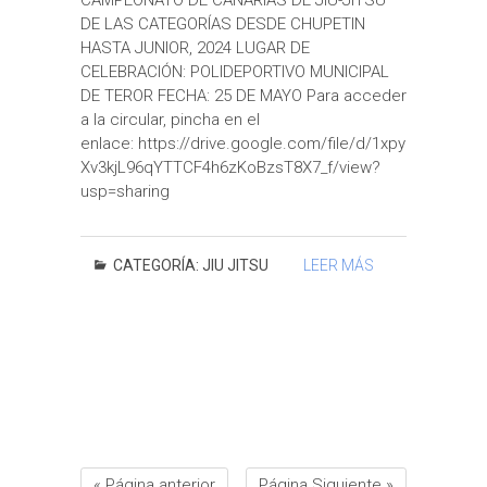
CAMPEONATO DE CANARIAS DE JIU-JITSU
DE LAS CATEGORÍAS DESDE CHUPETIN
HASTA JUNIOR, 2024 LUGAR DE
CELEBRACIÓN: POLIDEPORTIVO MUNICIPAL
DE TEROR FECHA: 25 DE MAYO Para acceder
a la circular, pincha en el
enlace: https://drive.google.com/file/d/1xpy
Xv3kjL96qYTTCF4h6zKoBzsT8X7_f/view?
usp=sharing
CATEGORÍA:
JIU JITSU
LEER MÁS
« Página anterior
Página Siguiente »