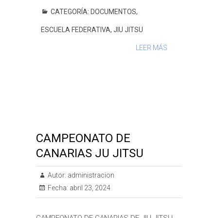
e
t
t
s
e
t
i
p
CATEGORÍA:
DOCUMENTOS
,
b
t
s
a
e
l
a
ESCUELA FEDERATIVA
,
JIU JITSU
o
e
A
g
r
r
o
r
p
e
e
t
LEER MÁS
k
p
s
i
t
r
CAMPEONATO DE
CANARIAS JU JITSU
Autor:
administracion
Fecha:
abril 23, 2024