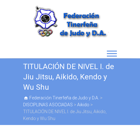
TITULACIÓN DE NIVEL I. de
Jiu Jitsu, Aikido, Kendo y
Wu Shu
Federación Tinerfeña de Judo y D.A.
>
DISCIPLINAS ASOCIADAS
>
Aikido
>
TITULACIÓN DE NIVEL I. de Jiu Jitsu, Aikido,
Kendo y Wu Shu