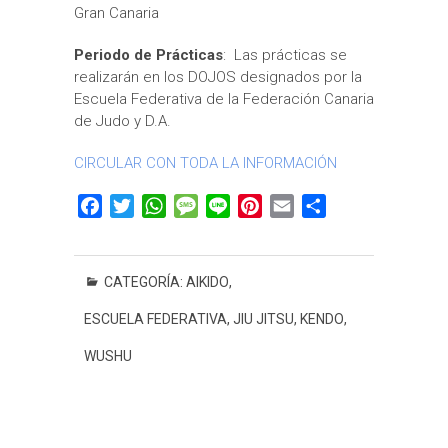
Gran Canaria
Periodo de Prácticas
: Las prácticas se
realizarán en los DOJOS designados por la
Escuela Federativa de la Federación Canaria
de Judo y D.A.
CIRCULAR CON TODA LA INFORMACIÓN
F
T
W
M
L
P
E
C
a
w
h
e
i
i
m
o
c
i
a
s
n
n
a
m
e
t
t
s
e
t
i
p
CATEGORÍA:
AIKIDO
,
b
t
s
a
e
l
a
ESCUELA FEDERATIVA
,
JIU JITSU
,
KENDO
,
o
e
A
g
r
r
o
r
p
e
e
t
WUSHU
k
p
s
i
t
r