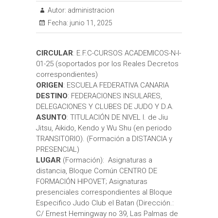
Autor:
administracion
Fecha:
junio 11, 2025
CIRCULAR
: E.F.C-CURSOS ACADEMICOS-N-I-
01-25 (soportados por los Reales Decretos
correspondientes)
ORIGEN
: ESCUELA FEDERATIVA CANARIA
DESTINO
: FEDERACIONES INSULARES,
DELEGACIONES Y CLUBES DE JUDO Y D.A.
ASUNTO
: TITULACIÓN DE NIVEL I. de Jiu
Jitsu, Aikido, Kendo y Wu Shu (en periodo
TRANSITORIO). (Formación a DISTANCIA y
PRESENCIAL)
LUGAR
(Formación): Asignaturas a
distancia, Bloque Común CENTRO DE
FORMACIÓN HIPOVET; Asignaturas
presenciales correspondientes al Bloque
Especifico Judo Club el Batan (Dirección.:
C/ Ernest Hemingway no 39, Las Palmas de