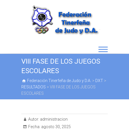
VIII FASE DE LOS JUEGOS
ESCOLARES
Federación Tinerfeña de Judo y D.A.
>
DXT
>
RESULTADOS
>
VIII FASE DE LOS JUEGOS
ESCOLARES
Autor:
administracion
Fecha:
agosto 30, 2025