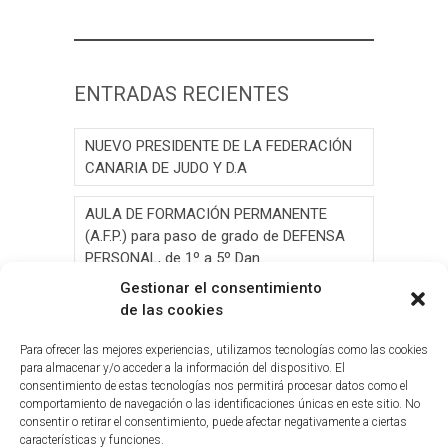
ENTRADAS RECIENTES
NUEVO PRESIDENTE DE LA FEDERACIÓN
CANARIA DE JUDO Y D.A
AULA DE FORMACIÓN PERMANENTE
(A.F.P.) para paso de grado de DEFENSA
PERSONAL, de 1º a 5º Dan.
Gestionar el consentimiento
AULA DE FORMACIÓN PERMANENTE
de las cookies
(A.F.P.) para paso de grado de JUDO, de 1º
a 6º Dan y Exámen
Para ofrecer las mejores experiencias, utilizamos tecnologías como las cookies
para almacenar y/o acceder a la información del dispositivo. El
consentimiento de estas tecnologías nos permitirá procesar datos como el
Convocatoria de Elecciones 2026
comportamiento de navegación o las identificaciones únicas en este sitio. No
consentir o retirar el consentimiento, puede afectar negativamente a ciertas
Circ.Curso y Reciclaje Tribunal Grado
características y funciones.