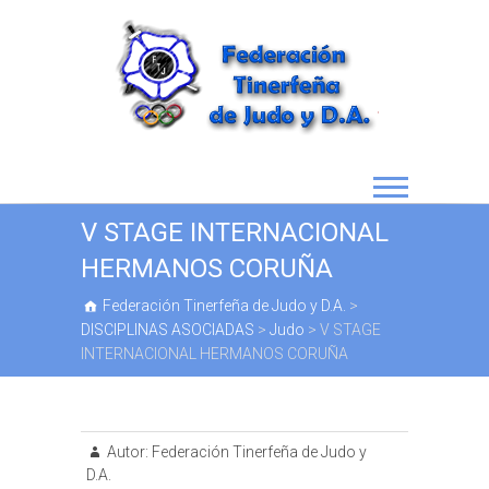
V STAGE INTERNACIONAL
HERMANOS CORUÑA
Federación Tinerfeña de Judo y D.A.
>
DISCIPLINAS ASOCIADAS
>
Judo
>
V STAGE
INTERNACIONAL HERMANOS CORUÑA
Autor:
Federación Tinerfeña de Judo y
D.A.