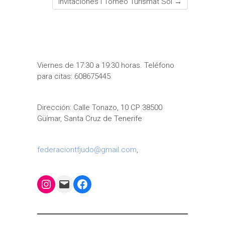
Invitaciones I Torneo Turismat Sol
→
Viernes de 17:30 a 19:30 horas. Teléfono
para citas: 608675445
Dirección: Calle Tonazo, 10 CP 38500
Güímar, Santa Cruz de Tenerife
federaciontfjudo@gmail.com
,
Instagram
Mail
Facebook