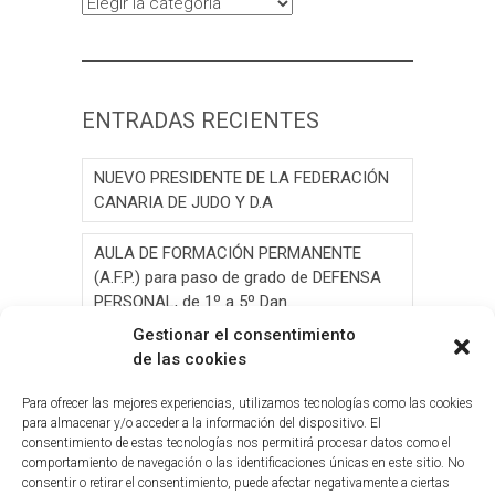
Categorías
ENTRADAS RECIENTES
NUEVO PRESIDENTE DE LA FEDERACIÓN
CANARIA DE JUDO Y D.A
AULA DE FORMACIÓN PERMANENTE
(A.F.P.) para paso de grado de DEFENSA
PERSONAL, de 1º a 5º Dan.
Gestionar el consentimiento
AULA DE FORMACIÓN PERMANENTE
de las cookies
(A.F.P.) para paso de grado de JUDO, de 1º
a 6º Dan y Exámen
Para ofrecer las mejores experiencias, utilizamos tecnologías como las cookies
para almacenar y/o acceder a la información del dispositivo. El
consentimiento de estas tecnologías nos permitirá procesar datos como el
Convocatoria de Elecciones 2026
comportamiento de navegación o las identificaciones únicas en este sitio. No
consentir o retirar el consentimiento, puede afectar negativamente a ciertas