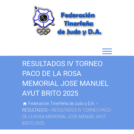
RESULTADOS IV TORNEO
PACO DE LA ROSA
MEMORIAL JOSE MANUEL
AYUT BRITO 2025
Federación Tinerfeña de Judo y D.A.
>
RESULTADOS
>
RESULTADOS IV TORNEO PACO
DE LA ROSA MEMORIAL JOSE MANUEL AYUT
BRITO 2025