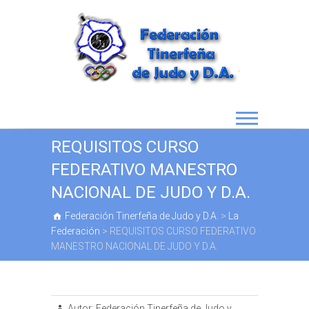
REQUISITOS CURSO
FEDERATIVO MANESTRO
NACIONAL DE JUDO Y D.A.
Federación Tinerfeña de Judo y D.A.
>
La
Federación
>
REQUISITOS CURSO FEDERATIVO
MANESTRO NACIONAL DE JUDO Y D.A.
Autor:
Federación Tinerfeña de Judo y