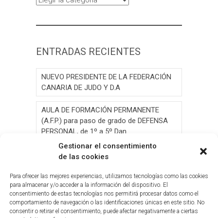
ENTRADAS RECIENTES
NUEVO PRESIDENTE DE LA FEDERACIÓN
CANARIA DE JUDO Y D.A
AULA DE FORMACIÓN PERMANENTE
(A.F.P.) para paso de grado de DEFENSA
PERSONAL, de 1º a 5º Dan.
Gestionar el consentimiento
AULA DE FORMACIÓN PERMANENTE
de las cookies
(A.F.P.) para paso de grado de JUDO, de 1º
a 6º Dan y Exámen
Para ofrecer las mejores experiencias, utilizamos tecnologías como las cookies
para almacenar y/o acceder a la información del dispositivo. El
consentimiento de estas tecnologías nos permitirá procesar datos como el
Convocatoria de Elecciones 2026
comportamiento de navegación o las identificaciones únicas en este sitio. No
consentir o retirar el consentimiento, puede afectar negativamente a ciertas