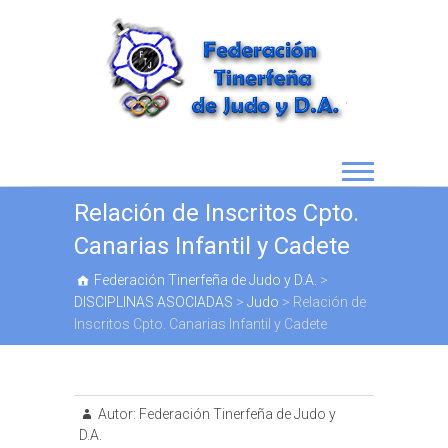
Relación de Inscritos Cpto.
Canarias Infantil y Cadete
Federación Tinerfeña de Judo y D.A.
>
DISCIPLINAS ASOCIADAS
>
Judo
>
Relación de
Inscritos Cpto. Canarias Infantil y Cadete
Autor:
Federación Tinerfeña de Judo y
D.A.