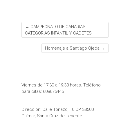
t
r
←
CAMPEONATO DE CANARIAS
CATEGORIAS INFANTIL Y CADETES
Homenaje a Santiago Ojeda
→
Viernes de 17:30 a 19:30 horas. Teléfono
para citas: 608675445
Dirección: Calle Tonazo, 10 CP 38500
Güímar, Santa Cruz de Tenerife