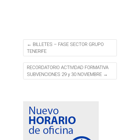
o
r
p
e
e
t
k
p
s
i
t
r
←
BILLETES – FASE SECTOR GRUPO
TENERIFE
RECORDATORIO ACTIVIDAD FORMATIVA
SUBVENCIONES 29 y 30 NOVIEMBRE
→