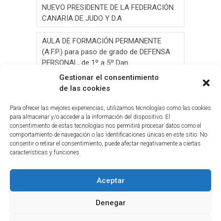
NUEVO PRESIDENTE DE LA FEDERACIÓN
CANARIA DE JUDO Y D.A
AULA DE FORMACIÓN PERMANENTE
(A.F.P.) para paso de grado de DEFENSA
PERSONAL, de 1º a 5º Dan.
Gestionar el consentimiento
AULA DE FORMACIÓN PERMANENTE
de las cookies
(A.F.P.) para paso de grado de JUDO, de 1º
a 6º Dan y Exámen
Para ofrecer las mejores experiencias, utilizamos tecnologías como las cookies
para almacenar y/o acceder a la información del dispositivo. El
consentimiento de estas tecnologías nos permitirá procesar datos como el
Convocatoria de Elecciones 2026
comportamiento de navegación o las identificaciones únicas en este sitio. No
consentir o retirar el consentimiento, puede afectar negativamente a ciertas
Circ.Curso y Reciclaje Tribunal Grado
características y funciones.
Judo(G.C.)28-05-2026(2026-05-19
Aceptar
Denegar