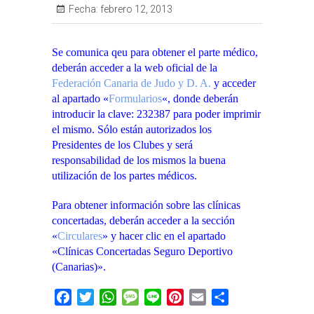
Fecha:
febrero 12, 2013
Se comunica qeu para obtener el parte médico,
deberán acceder a la web oficial de la
Federación Canaria de Judo y D. A.
y acceder
al apartado «
Formularios
«, donde deberán
introducir la clave: 232387 para poder imprimir
el mismo. Sólo están autorizados los
Presidentes de los Clubes y será
responsabilidad de los mismos la buena
utilización de los partes médicos.
Para obtener información sobre las clínicas
concertadas, deberán acceder a la sección
«
Circulares
» y hacer clic en el apartado
«Clínicas Concertadas Seguro Deportivo
(Canarias)».
F
T
W
M
L
P
E
C
a
w
h
e
i
i
m
o