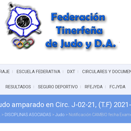
RAJE
ESCUELA FEDERATIVA
DXT
CIRCULARES Y DOCUME
RESULTADOS
SEGURO DEPORTIVO
RFEJYDA
FCJYDA
o amparado en Circ. J-02-21, (T.F) 2021
.
>
DISCIPLINAS ASOCIADAS
>
Judo
>
Notificación CAMBIO fecha Examen