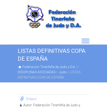
LISTAS DEFINITIVAS COPA
DE ESPAÑA
Federación Tinerfeña de Judo y D.A.
>
DISCIPLINAS ASOCIADAS
>
Judo
>
LISTAS
DEFINITIVAS COPA DE ESPAÑA
Enlace
Autor:
Federación Tinerfeña de Judo y