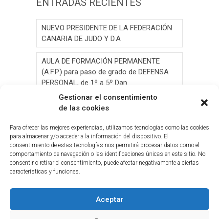
ENTRADAS RECIENTES
NUEVO PRESIDENTE DE LA FEDERACIÓN
CANARIA DE JUDO Y D.A
AULA DE FORMACIÓN PERMANENTE
(A.F.P.) para paso de grado de DEFENSA
PERSONAL, de 1º a 5º Dan.
Gestionar el consentimiento
AULA DE FORMACIÓN PERMANENTE
de las cookies
(A.F.P.) para paso de grado de JUDO, de 1º
a 6º Dan y Exámen
Para ofrecer las mejores experiencias, utilizamos tecnologías como las cookies
para almacenar y/o acceder a la información del dispositivo. El
consentimiento de estas tecnologías nos permitirá procesar datos como el
Convocatoria de Elecciones 2026
comportamiento de navegación o las identificaciones únicas en este sitio. No
consentir o retirar el consentimiento, puede afectar negativamente a ciertas
Circ.Curso y Reciclaje Tribunal Grado
características y funciones.
Judo(G.C.)28-05-2026(2026-05-19
Aceptar