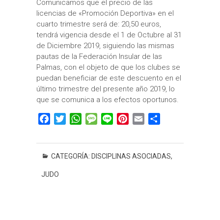
Comunicamos que el precio de las
licencias de «Promoción Deportiva» en el
cuarto trimestre será de: 20,50 euros,
tendrá vigencia desde el 1 de Octubre al 31
de Diciembre 2019, siguiendo las mismas
pautas de la Federación Insular de las
Palmas, con el objeto de que los clubes se
puedan beneficiar de este descuento en el
último trimestre del presente año 2019, lo
que se comunica a los efectos oportunos.
F
T
W
M
L
P
E
C
a
w
h
e
i
i
m
o
c
i
a
s
n
n
a
m
e
t
t
s
e
t
i
p
CATEGORÍA:
DISCIPLINAS ASOCIADAS
,
b
t
s
a
e
l
a
JUDO
o
e
A
g
r
r
o
r
p
e
e
t
k
p
s
i
t
r