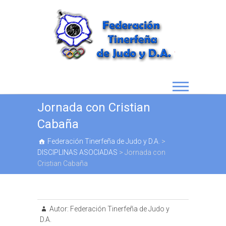
Jornada con Cristian
Cabaña
Federación Tinerfeña de Judo y D.A.
>
DISCIPLINAS ASOCIADAS
>
Jornada con
Cristian Cabaña
Autor:
Federación Tinerfeña de Judo y
D.A.