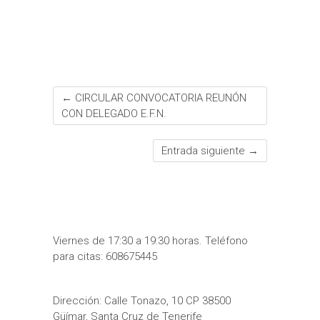
o
r
p
e
e
t
k
p
s
i
t
r
←
CIRCULAR CONVOCATORIA REUNÓN
CON DELEGADO E.F.N.
Entrada siguiente
→
Viernes de 17:30 a 19:30 horas. Teléfono
para citas: 608675445
Dirección: Calle Tonazo, 10 CP 38500
Güímar, Santa Cruz de Tenerife