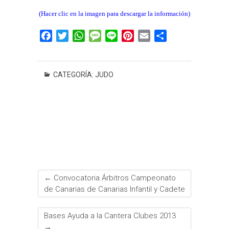
(Hacer clic en la imagen para descargar la información)
F
T
W
M
L
P
E
C
a
w
h
e
i
i
m
o
c
i
a
s
n
n
a
m
e
t
t
s
e
t
i
p
CATEGORÍA:
JUDO
b
t
s
a
e
l
a
o
e
A
g
r
r
o
r
p
e
e
t
k
p
s
i
t
r
←
Convocatoria Árbitros Campeonato
de Canarias de Canarias Infantil y Cadete
Bases Ayuda a la Cantera Clubes 2013
→