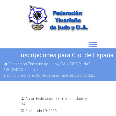
Inscripciones para Cto. de España
Federación Tinerfeña de Judo y D.A.
>
DISCIPLINAS
ASOCIADAS
>
Judo
>
Inscripciones para Cto. de España Fase Sector Absoluto.
Autor:
Federación Tinerfeña de Judo y
D.A.
Fecha:
abril 9, 2013