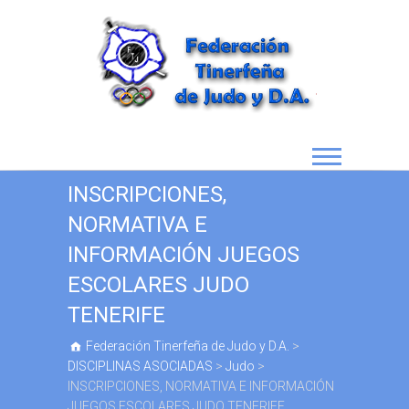
INSCRIPCIONES,
NORMATIVA E
INFORMACIÓN JUEGOS
ESCOLARES JUDO
TENERIFE
Federación Tinerfeña de Judo y D.A.
>
DISCIPLINAS ASOCIADAS
>
Judo
>
INSCRIPCIONES, NORMATIVA E INFORMACIÓN
JUEGOS ESCOLARES JUDO TENERIFE