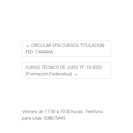
k
p
s
i
t
r
←
CIRCULAR EFN CURSOS TITULACION
FED. CANARIA
CURSO TÉCNICO DE JUDO TF. 10-2023
(Formación Federativa)
→
Viernes de 17:30 a 19:30 horas. Teléfono
para citas: 608675445