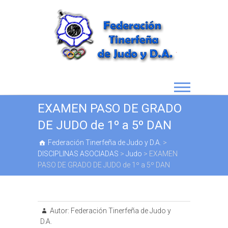
EXAMEN PASO DE GRADO
DE JUDO de 1º a 5º DAN
Federación Tinerfeña de Judo y D.A.
>
DISCIPLINAS ASOCIADAS
>
Judo
>
EXAMEN
PASO DE GRADO DE JUDO de 1º a 5º DAN
Autor:
Federación Tinerfeña de Judo y
D.A.