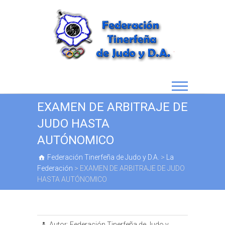
EXAMEN DE ARBITRAJE DE
JUDO HASTA
AUTÓNOMICO
Federación Tinerfeña de Judo y D.A.
>
La
Federación
>
EXAMEN DE ARBITRAJE DE JUDO
HASTA AUTÓNOMICO
Autor:
Federación Tinerfeña de Judo y