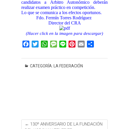
candidatos a Arbitro Autonómico deberán
realizar examen práctico en competición.
Lo que se comunica a los efectos oportunos.
Fdo. Fermín Torres Rodríguez
Director del CRA
(Hacer click en la imagen para descargar)
F
T
W
M
L
P
E
C
a
w
h
e
i
i
m
o
c
i
a
s
n
n
a
m
e
t
t
s
e
t
i
p
CATEGORÍA:
LA FEDERACIÓN
b
t
s
a
e
l
a
o
e
A
g
r
r
o
r
p
e
e
t
k
p
s
i
t
r
←
130º ANIVERSARIO DE LA FUNDACIÓN