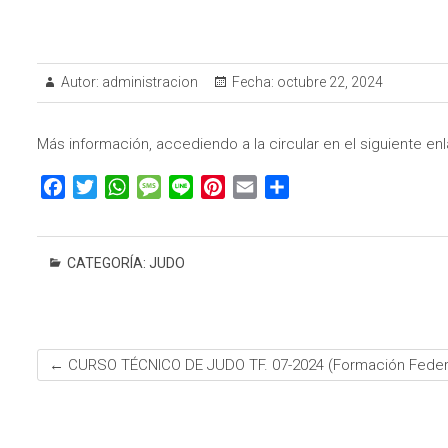
Autor:
administracion
Fecha:
octubre 22, 2024
Más información, accediendo a la circular en el siguiente en
F
T
W
M
L
P
E
C
a
w
h
e
i
i
m
o
c
i
a
s
n
n
a
m
e
t
t
s
e
t
i
p
CATEGORÍA:
JUDO
b
t
s
a
e
l
a
o
e
A
g
r
r
o
r
p
e
e
t
k
p
s
i
←
CURSO TÉCNICO DE JUDO TF. 07-2024 (Formación Federa
t
r