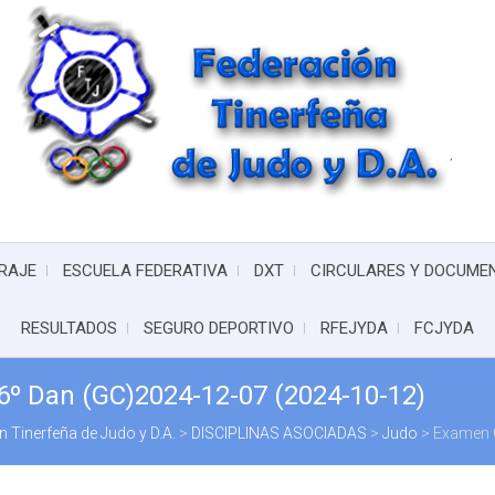
RAJE
ESCUELA FEDERATIVA
DXT
CIRCULARES Y DOCUME
RESULTADOS
SEGURO DEPORTIVO
RFEJYDA
FCJYDA
6º Dan (GC)2024-12-07 (2024-10-12)
 Tinerfeña de Judo y D.A.
>
DISCIPLINAS ASOCIADAS
>
Judo
>
Examen C