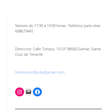
Viernes de 17:30 a 19:30 horas. Teléfono para citas:
608675445
Dirección: Calle Tonazo, 10 CP 38500 Güímar, Santa
Cruz de Tenerife
federaciontfjudo@gmail.com
,
Instagram
Mail
Facebook