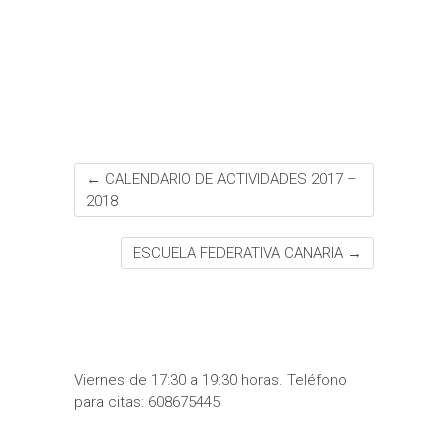
o
r
p
e
e
t
k
p
s
i
t
r
←
CALENDARIO DE ACTIVIDADES 2017 –
2018
ESCUELA FEDERATIVA CANARIA
→
Viernes de 17:30 a 19:30 horas. Teléfono
para citas: 608675445