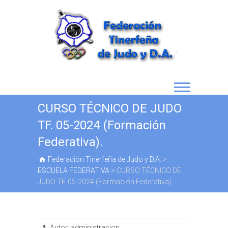
CURSO TÉCNICO DE JUDO
TF. 05-2024 (Formación
Federativa).
Federación Tinerfeña de Judo y D.A.
>
ESCUELA FEDERATIVA
>
CURSO TÉCNICO DE
JUDO TF. 05-2024 (Formación Federativa).
Autor:
administracion