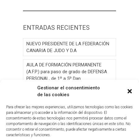
ENTRADAS RECIENTES
NUEVO PRESIDENTE DE LA FEDERACIÓN
CANARIA DE JUDO Y D.A
AULA DE FORMACIÓN PERMANENTE
(A.F.P.) para paso de grado de DEFENSA
PERSONAL, de 1º a 5º Dan.
Gestionar el consentimiento
AULA DE FORMACIÓN PERMANENTE
de las cookies
(A.F.P.) para paso de grado de JUDO, de 1º
a 6º Dan y Exámen
Para ofrecer las mejores experiencias, utilizamos tecnologías como las cookies
para almacenar y/o acceder a la información del dispositivo. El
consentimiento de estas tecnologías nos permitirá procesar datos como el
Convocatoria de Elecciones 2026
comportamiento de navegación o las identificaciones únicas en este sitio. No
consentir o retirar el consentimiento, puede afectar negativamente a ciertas
Circ.Curso y Reciclaje Tribunal Grado
características y funciones.