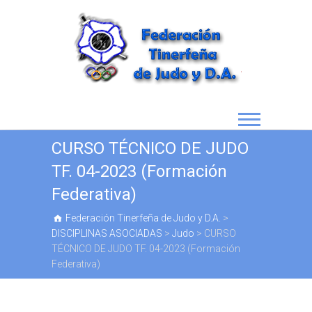
CURSO TÉCNICO DE JUDO
TF. 04-2023 (Formación
Federativa)
Federación Tinerfeña de Judo y D.A.
>
DISCIPLINAS ASOCIADAS
>
Judo
>
CURSO
TÉCNICO DE JUDO TF. 04-2023 (Formación
Federativa)