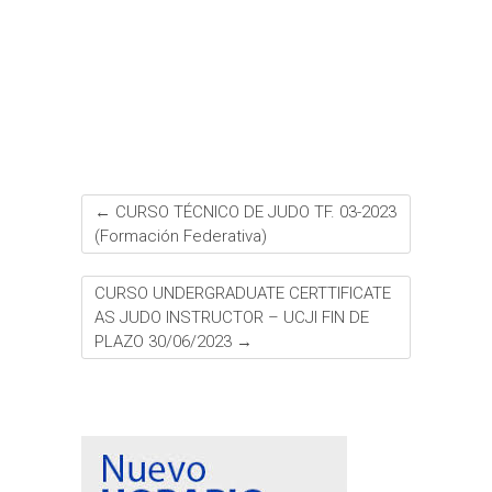
b
t
s
a
e
l
a
o
e
A
g
r
r
o
r
p
e
e
t
k
p
s
i
t
r
←
CURSO TÉCNICO DE JUDO TF. 03-2023
(Formación Federativa)
CURSO UNDERGRADUATE CERTTIFICATE
AS JUDO INSTRUCTOR – UCJI FIN DE
PLAZO 30/06/2023
→