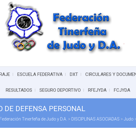
RAJE
ESCUELA FEDERATIVA
DXT
CIRCULARES Y DOCUME
RESULTADOS
SEGURO DEPORTIVO
RFEJYDA
FCJYDA
YO DE DEFENSA PERSONAL
Federación Tinerfeña de Judo y D.A.
>
DISCIPLINAS ASOCIADAS
>
Judo