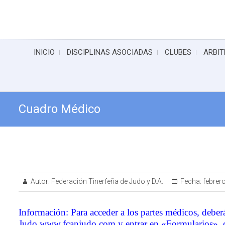
INICIO
DISCIPLINAS ASOCIADAS
CLUBES
ARBIT
Cuadro Médico
Autor:
Federación Tinerfeña de Judo y D.A.
Fecha:
febrero
Información: Para acceder a los partes médicos, deber
Judo
www.fcanjudo.com
y entrar en «Formularios», 