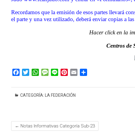
Recordamos que la emisión de esos partes llevará cons
el parte y una vez utilizado, deberá enviar copias a l
Hacer click en la i
Centros de 
F
T
W
M
L
P
E
C
a
w
h
e
i
i
m
o
c
i
a
s
n
n
a
m
e
t
t
s
e
t
i
p
CATEGORÍA:
LA FEDERACIÓN
b
t
s
a
e
l
a
o
e
A
g
r
r
o
r
p
e
e
t
k
p
s
i
←
Notas Informativas Categoría Sub-23
t
r