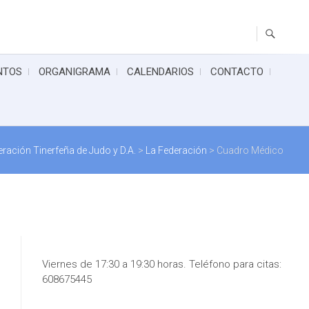
NTOS
ORGANIGRAMA
CALENDARIOS
CONTACTO
ración Tinerfeña de Judo y D.A.
>
La Federación
>
Cuadro Médico
Viernes de 17:30 a 19:30 horas. Teléfono para citas:
608675445