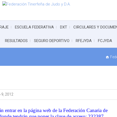
RAJE
ESCUELA FEDERATIVA
DXT
CIRCULARES Y DOCUME
RESULTADOS
SEGURO DEPORTIVO
RFEJYDA
FCJYDA
Fede
 9, 2012
án entrar en la página web de la Federación Canaria de
donde tendrán que poner la clave de acceso: 232387.