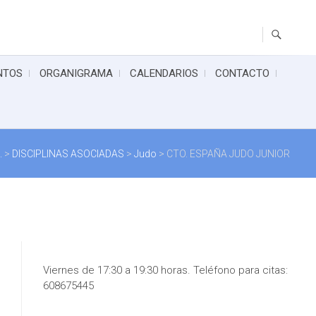
NTOS
ORGANIGRAMA
CALENDARIOS
CONTACTO
.
>
DISCIPLINAS ASOCIADAS
>
Judo
>
CTO. ESPAÑA JUDO JUNIOR
Viernes de 17:30 a 19:30 horas. Teléfono para citas:
608675445