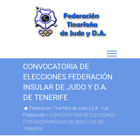
CONVOCATORIA DE
ELECCIONES FEDERACIÓN
INSULAR DE JUDO Y D.A.
DE TENERIFE
Federación Tinerfeña de Judo y D.A.
>
La
Federación
>
CONVOCATORIA DE ELECCIONES
FEDERACIÓN INSULAR DE JUDO Y D.A. DE
TENERIFE