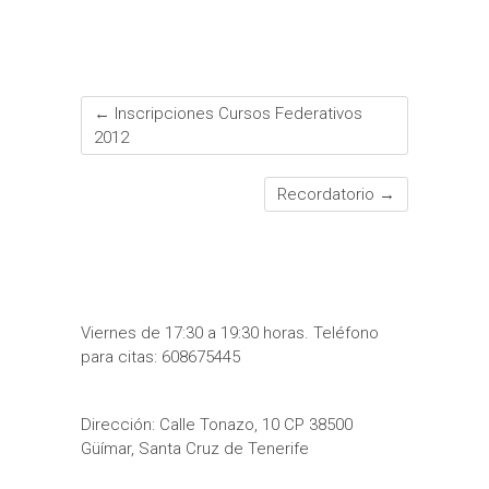
t
r
←
Inscripciones Cursos Federativos
2012
Recordatorio
→
Viernes de 17:30 a 19:30 horas. Teléfono
para citas: 608675445
Dirección: Calle Tonazo, 10 CP 38500
Güímar, Santa Cruz de Tenerife