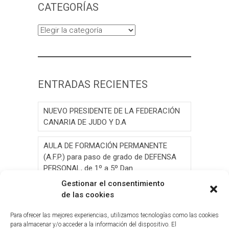
CATEGORÍAS
Categorías
ENTRADAS RECIENTES
NUEVO PRESIDENTE DE LA FEDERACIÓN
CANARIA DE JUDO Y D.A
AULA DE FORMACIÓN PERMANENTE
(A.F.P.) para paso de grado de DEFENSA
PERSONAL, de 1º a 5º Dan.
Gestionar el consentimiento
AULA DE FORMACIÓN PERMANENTE
de las cookies
(A.F.P.) para paso de grado de JUDO, de 1º
a 6º Dan y Exámen
Para ofrecer las mejores experiencias, utilizamos tecnologías como las cookies
para almacenar y/o acceder a la información del dispositivo. El