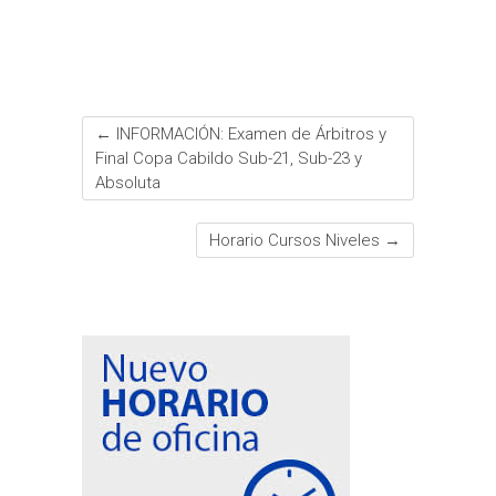
k
p
s
i
t
r
←
INFORMACIÓN: Examen de Árbitros y
Final Copa Cabildo Sub-21, Sub-23 y
Absoluta
Horario Cursos Niveles
→