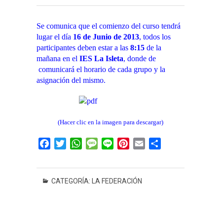
Se comunica que el comienzo del curso tendrá
lugar el día
16 de Junio de 2013
, todos los
participantes deben estar a las
8:15
de la
mañana en el
IES La Isleta
, donde de
comunicará el horario de cada grupo y la
asignación del mismo.
(Hacer clic en la imagen para descargar)
F
T
W
M
L
P
E
C
a
w
h
e
i
i
m
o
c
i
a
s
n
n
a
m
e
t
t
s
e
t
i
p
CATEGORÍA:
LA FEDERACIÓN
b
t
s
a
e
l
a
o
e
A
g
r
r
o
r
p
e
e
t