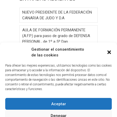
NUEVO PRESIDENTE DE LA FEDERACIÓN
CANARIA DE JUDO Y D.A
AULA DE FORMACIÓN PERMANENTE
(A.F.P.) para paso de grado de DEFENSA
PERSONAL, de 1º a 5º Dan.
Gestionar el consentimiento
AULA DE FORMACIÓN PERMANENTE
de las cookies
(A.F.P.) para paso de grado de JUDO, de 1º
a 6º Dan y Exámen
Para ofrecer las mejores experiencias, utilizamos tecnologías como las cookies
para almacenar y/o acceder a la información del dispositivo. El
consentimiento de estas tecnologías nos permitirá procesar datos como el
Convocatoria de Elecciones 2026
comportamiento de navegación o las identificaciones únicas en este sitio. No
consentir o retirar el consentimiento, puede afectar negativamente a ciertas
Circ.Curso y Reciclaje Tribunal Grado
características y funciones.
Judo(G.C.)28-05-2026(2026-05-19
Aceptar
Denegar