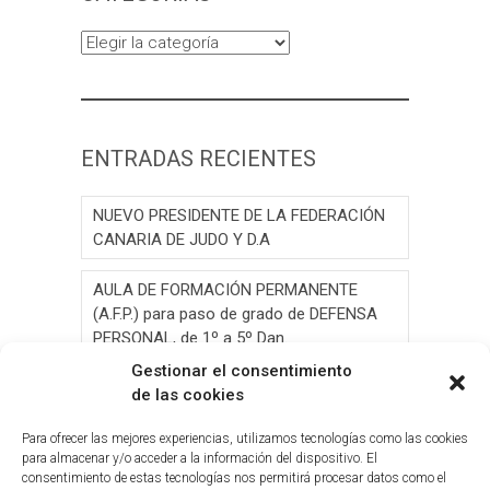
Categorías
ENTRADAS RECIENTES
NUEVO PRESIDENTE DE LA FEDERACIÓN
CANARIA DE JUDO Y D.A
AULA DE FORMACIÓN PERMANENTE
(A.F.P.) para paso de grado de DEFENSA
PERSONAL, de 1º a 5º Dan.
Gestionar el consentimiento
AULA DE FORMACIÓN PERMANENTE
de las cookies
(A.F.P.) para paso de grado de JUDO, de 1º
a 6º Dan y Exámen
Para ofrecer las mejores experiencias, utilizamos tecnologías como las cookies
para almacenar y/o acceder a la información del dispositivo. El
consentimiento de estas tecnologías nos permitirá procesar datos como el
Convocatoria de Elecciones 2026