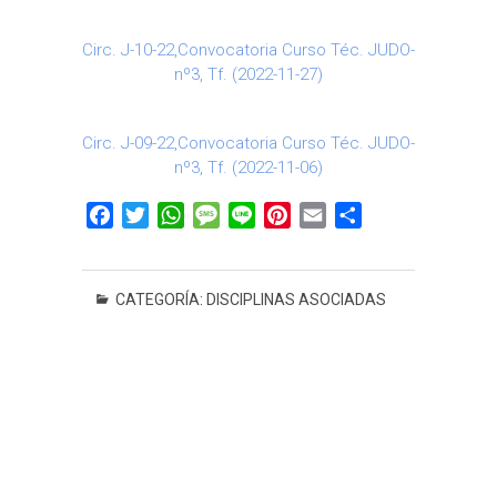
Circ. J-10-22,Convocatoria Curso Téc. JUDO-
nº3, Tf. (2022-11-27)
Circ. J-09-22,Convocatoria Curso Téc. JUDO-
nº3, Tf. (2022-11-06)
F
T
W
M
L
P
E
C
a
w
h
e
i
i
m
o
c
i
a
s
n
n
a
m
e
t
t
s
e
t
i
p
CATEGORÍA:
DISCIPLINAS ASOCIADAS
b
t
s
a
e
l
a
o
e
A
g
r
r
o
r
p
e
e
t
k
p
s
i
t
r