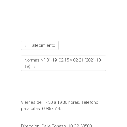
o
e
A
g
r
r
o
r
p
e
e
t
k
p
s
i
t
r
←
Fallecimiento
Normas Nº 01-19, 02-15 y 02-21 (2021-10-
19)
→
Viernes de 17:30 a 19:30 horas. Teléfono
para citas: 608675445
Dirección: Calle Tonazo, 10 CP 38500