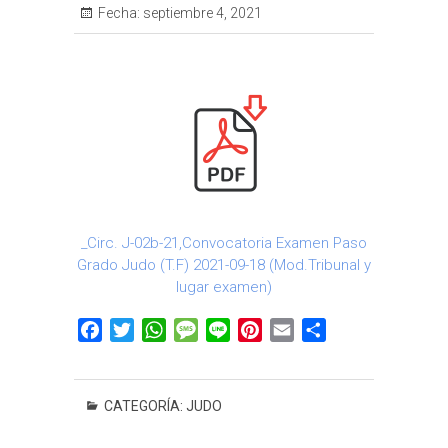
Fecha:
septiembre 4, 2021
_Circ. J-02b-21,Convocatoria Examen Paso
Grado Judo (T.F) 2021-09-18 (Mod.Tribunal y
lugar examen)
F
T
W
M
L
P
E
C
a
w
h
e
i
i
m
o
c
i
a
s
n
n
a
m
e
t
t
s
e
t
i
p
CATEGORÍA:
JUDO
b
t
s
a
e
l
a