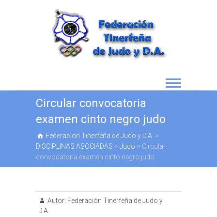
Circular convocatoria
examen cinto negro judo
Federación Tinerfeña de Judo y D.A.
>
DISCIPLINAS ASOCIADAS
>
Judo
>
Circular
convocatoria examen cinto negro judo
Autor:
Federación Tinerfeña de Judo y
D.A.